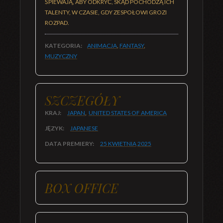
ŚPIEWAJĄ, ABY ODKRYĆ, SKĄD POCHODZĄ ICH
TALENTY, W CZASIE, GDY ZESPOŁOWI GROZI
ROZPAD.
KATEGORIA:
ANIMACJA
,
FANTASY
,
MUZYCZNY
SZCZEGÓŁY
KRAJ:
JAPAN
,
UNITED STATES OF AMERICA
JĘZYK:
JAPANESE
DATA PREMIERY:
25 KWIETNIA
2025
BOX OFFICE