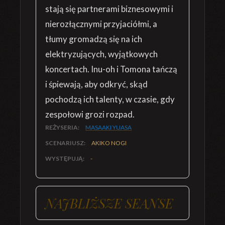
stają się partnerami biznesowymi i
nierozłącznymi przyjaciółmi, a
tłumy gromadzą się na ich
elektryzujących, wyjątkowych
koncertach. Inu-oh i Tomona tańczą
i śpiewają, aby odkryć, skąd
pochodzą ich talenty, w czasie, gdy
zespołowi grozi rozpad.
REŻYSERIA:
MASAAKI YUASA
SCENARIUSZ:
AKIKO NOGI
WYSTĘPUJĄ:
-
NAJBLIŻSZE SEANSE