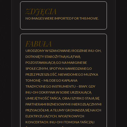
ZDJĘCIA
NO IMAGES WERE IMPORTED FOR THIS MOVIE.
FABUŁA
URODZONY W SZANOWANEJ RODZINIE INU-OH,
DOTKNIĘTY STAROŻYTNĄ KLĄTWĄ
POZOSTAWIAJĄCĄ GO NA MARGINESIE
SPOŁECZNYM, SPOTYKA NAWIEDZANEGO
PRZEZ PRZESZŁOŚĆ, NIEWIDOMEGO MUZYKA
TOMONĘ – MŁODEGO KAPŁANA
TRADYCYJNEGO INSTRUMENTU – BIWY. GDY
INU-OH ODKRYWA W SOBIE URZEKAJĄCĄ
UMIEJĘTNOŚĆ TAŃCA, OBAJ SZYBKO STAJĄ SIĘ
PARTNERAMI BIZNESOWYMI I NIEROZŁĄCZNYMI
PRZYJACIÓŁMI, A TŁUMY GROMADZĄ SIĘ NA ICH
ELEKTRYZUJĄCYCH, WYJĄTKOWYCH
KONCERTACH. INU-OH I TOMONA TAŃCZĄ I