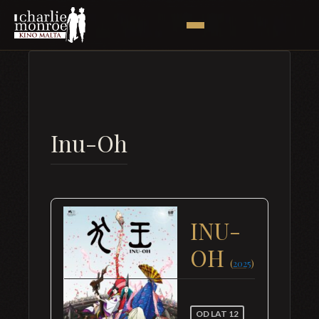
Inu-Oh
INU-
OH
(
2025
)
OD LAT 12