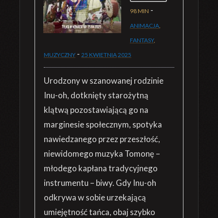
-
98 MIN
ANIMACJA
,
FANTASY
,
-
MUZYCZNY
25 KWIETNIA
2025
Urodzony w szanowanej rodzinie
Inu-oh, dotknięty starożytną
klątwą pozostawiającą go na
marginesie społecznym, spotyka
nawiedzanego przez przeszłość,
niewidomego muzyka Tomonę –
młodego kapłana tradycyjnego
instrumentu – biwy. Gdy Inu-oh
odkrywa w sobie urzekającą
umiejętność tańca, obaj szybko