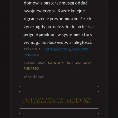
domów, a pasterze muszą oddać
swoje zwierzęta. Każde kolejne
ograniczenie przypomina im, że ich
życie nigdy nie należało do nich – są
jedynie pionkami w systemie, który
wymaga posłuszeństwa i uległości.
REŻYSERIA:
NATALIA PIETSCH
,
GRZEGORZ
PIEKARSKI
SCENARIUSZ:
NATALIA PIETSCH, GRZEGORZ
PIEKARSKI
WYSTĘPUJĄ:
-
NAJBLIŻSZE SEANSE