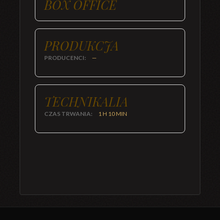
BOX OFFICE
PRODUKCJA
PRODUCENCI:
—
TECHNIKALIA
CZAS TRWANIA:
1 H 10 MIN