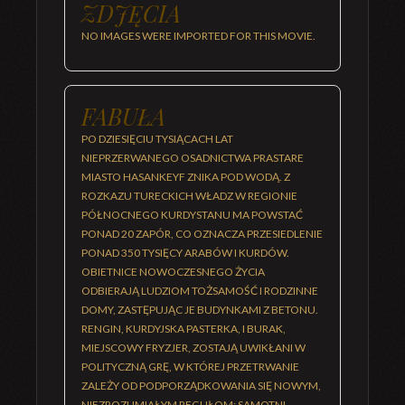
ZDJĘCIA
NO IMAGES WERE IMPORTED FOR THIS MOVIE.
FABUŁA
PO DZIESIĘCIU TYSIĄCACH LAT
NIEPRZERWANEGO OSADNICTWA PRASTARE
MIASTO HASANKEYF ZNIKA POD WODĄ. Z
ROZKAZU TURECKICH WŁADZ W REGIONIE
PÓŁNOCNEGO KURDYSTANU MA POWSTAĆ
PONAD 20 ZAPÓR, CO OZNACZA PRZESIEDLENIE
PONAD 350 TYSIĘCY ARABÓW I KURDÓW.
OBIETNICE NOWOCZESNEGO ŻYCIA
ODBIERAJĄ LUDZIOM TOŻSAMOŚĆ I RODZINNE
DOMY, ZASTĘPUJĄC JE BUDYNKAMI Z BETONU.
RENGIN, KURDYJSKA PASTERKA, I BURAK,
MIEJSCOWY FRYZJER, ZOSTAJĄ UWIKŁANI W
POLITYCZNĄ GRĘ, W KTÓREJ PRZETRWANIE
ZALEŻY OD PODPORZĄDKOWANIA SIĘ NOWYM,
NIEZROZUMIAŁYM REGUŁOM: SAMOTNI