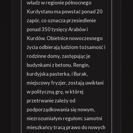
władz w regionie północnego
Kurdystanu ma powstać ponad 20
zapór, co oznacza przesiedlenie
ponad 350 tysięcy Arabów i
Kurdów. Obietnice nowoczesnego
życia odbierają ludziom tożsamość i
rodzinne domy, zastępując je
budynkami z betonu. Rengin,
kurdyjska pasterka, i Burak,
miejscowy fryzjer, zostają uwikłani
w polityczną grę, w której
przetrwanie zależy od
podporządkowania się nowym,
niezrozumiałym regułom: samotni
mieszkańcy tracą prawo do nowych