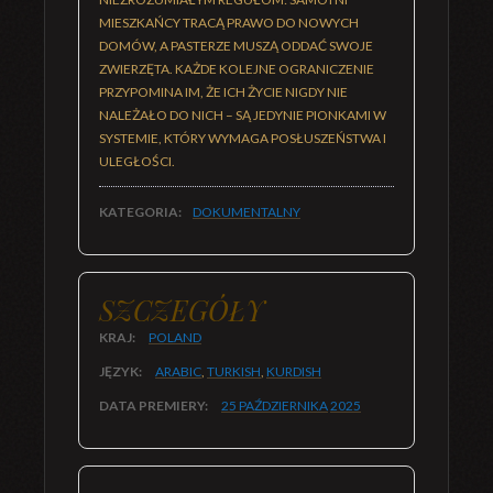
MIESZKAŃCY TRACĄ PRAWO DO NOWYCH
DOMÓW, A PASTERZE MUSZĄ ODDAĆ SWOJE
ZWIERZĘTA. KAŻDE KOLEJNE OGRANICZENIE
PRZYPOMINA IM, ŻE ICH ŻYCIE NIGDY NIE
NALEŻAŁO DO NICH – SĄ JEDYNIE PIONKAMI W
SYSTEMIE, KTÓRY WYMAGA POSŁUSZEŃSTWA I
ULEGŁOŚCI.
KATEGORIA:
DOKUMENTALNY
SZCZEGÓŁY
KRAJ:
POLAND
JĘZYK:
ARABIC
,
TURKISH
,
KURDISH
DATA PREMIERY:
25 PAŹDZIERNIKA
2025