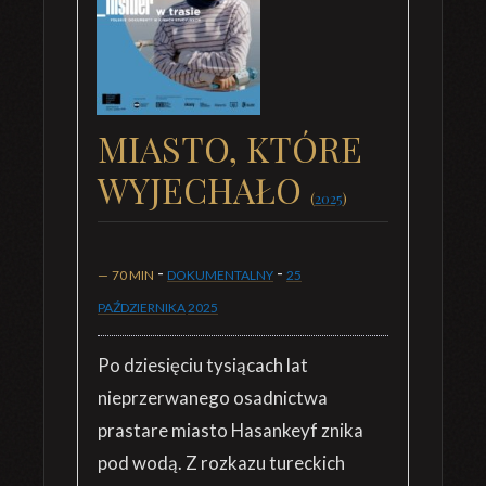
MIASTO, KTÓRE
WYJECHAŁO
(
2025
)
-
-
—
70 MIN
DOKUMENTALNY
25
PAŹDZIERNIKA
2025
Po dziesięciu tysiącach lat
nieprzerwanego osadnictwa
prastare miasto Hasankeyf znika
pod wodą. Z rozkazu tureckich