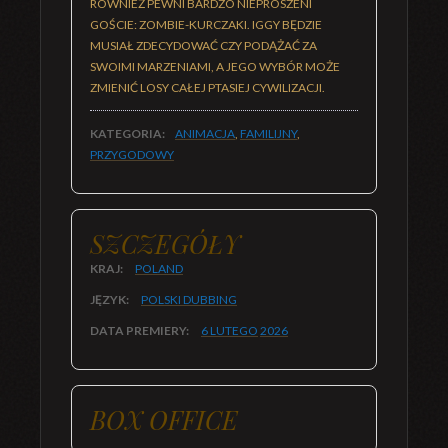
RÓWNIEŻ PEWNI BARDZO NIEPROSZENI
GOŚCIE: ZOMBIE-KURCZAKI. IGGY BĘDZIE
MUSIAŁ ZDECYDOWAĆ CZY PODĄŻAĆ ZA
SWOIMI MARZENIAMI, A JEGO WYBÓR MOŻE
ZMIENIĆ LOSY CAŁEJ PTASIEJ CYWILIZACJI.
KATEGORIA:
ANIMACJA
,
FAMILIJNY
,
PRZYGODOWY
SZCZEGÓŁY
KRAJ:
POLAND
JĘZYK:
POLSKI DUBBING
DATA PREMIERY:
6 LUTEGO
2026
BOX OFFICE