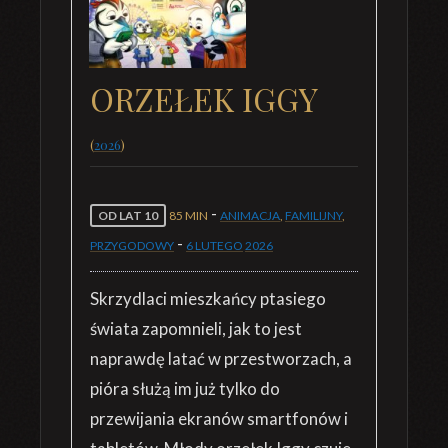
ORZEŁEK IGGY
(
2026
)
-
OD LAT 10
85 MIN
ANIMACJA
,
FAMILIJNY
,
-
PRZYGODOWY
6 LUTEGO
2026
Skrzydlaci mieszkańcy ptasiego
świata zapomnieli, jak to jest
naprawdę latać w przestworzach, a
pióra służą im już tylko do
przewijania ekranów smartfonów i