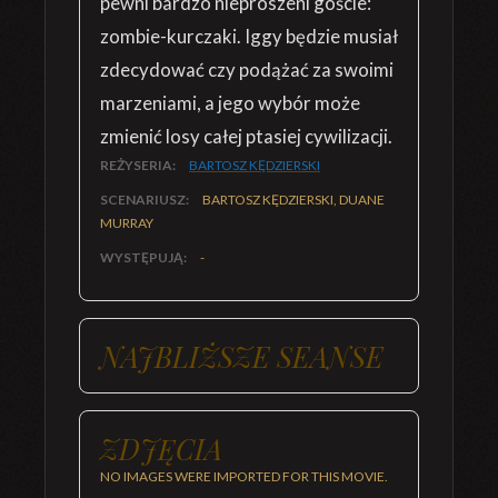
pewni bardzo nieproszeni goście:
zombie-kurczaki. Iggy będzie musiał
zdecydować czy podążać za swoimi
marzeniami, a jego wybór może
zmienić losy całej ptasiej cywilizacji.
REŻYSERIA:
BARTOSZ KĘDZIERSKI
SCENARIUSZ:
BARTOSZ KĘDZIERSKI, DUANE
MURRAY
WYSTĘPUJĄ:
-
NAJBLIŻSZE SEANSE
ZDJĘCIA
NO IMAGES WERE IMPORTED FOR THIS MOVIE.