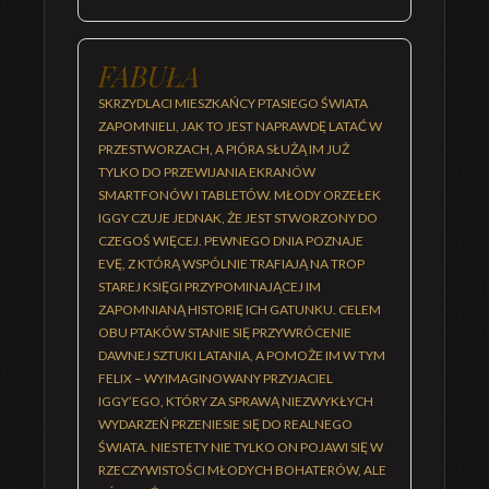
FABUŁA
SKRZYDLACI MIESZKAŃCY PTASIEGO ŚWIATA
ZAPOMNIELI, JAK TO JEST NAPRAWDĘ LATAĆ W
PRZESTWORZACH, A PIÓRA SŁUŻĄ IM JUŻ
TYLKO DO PRZEWIJANIA EKRANÓW
SMARTFONÓW I TABLETÓW. MŁODY ORZEŁEK
IGGY CZUJE JEDNAK, ŻE JEST STWORZONY DO
CZEGOŚ WIĘCEJ. PEWNEGO DNIA POZNAJE
EVĘ, Z KTÓRĄ WSPÓLNIE TRAFIAJĄ NA TROP
STAREJ KSIĘGI PRZYPOMINAJĄCEJ IM
ZAPOMNIANĄ HISTORIĘ ICH GATUNKU. CELEM
OBU PTAKÓW STANIE SIĘ PRZYWRÓCENIE
DAWNEJ SZTUKI LATANIA, A POMOŻE IM W TYM
FELIX – WYIMAGINOWANY PRZYJACIEL
IGGY’EGO, KTÓRY ZA SPRAWĄ NIEZWYKŁYCH
WYDARZEŃ PRZENIESIE SIĘ DO REALNEGO
ŚWIATA. NIESTETY NIE TYLKO ON POJAWI SIĘ W
RZECZYWISTOŚCI MŁODYCH BOHATERÓW, ALE