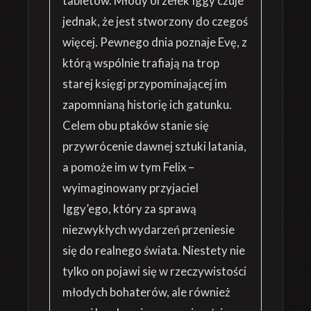
tabletów. Młody orzełek Iggy czuje
jednak, że jest stworzony do czegoś
więcej. Pewnego dnia poznaje Evę, z
którą wspólnie trafiają na trop
starej księgi przypominającej im
zapomnianą historię ich gatunku.
Celem obu ptaków stanie się
przywrócenie dawnej sztuki latania,
a pomoże im w tym Felix –
wyimaginowany przyjaciel
Iggy’ego, który za sprawą
niezwykłych wydarzeń przeniesie
się do realnego świata. Niestety nie
tylko on pojawi się w rzeczywistości
młodych bohaterów, ale również