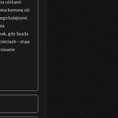
ema córkami
mina komunę niż
jego kolejnymi
nia
nak, gdy Suada
zieciach – staje
yzwanie