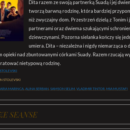
Dita razem ze swoją partnerką Suadą i jej dwi
tworzą barwną rodzinę, która bardziej przypo
niż zwyczajny dom. Przestrzeń dzielą z Tonim i 
partnerami oraz dwiema szukającymi schronie
dziewczynami. Pozorna sielanka kończy się jed
umiera. Dita – niezależna i nigdy niemarząca o d
 opieki nad zbuntowanymi córkami Suady. Razem rzucają w
uratować nietypową rodzinę.
STOLEVSKI
N STOLEVSKI
ARIA MARINCA
,
ALINA SERBAN
,
SAMSON SELIM
,
VLADIMIR TINTOR
,
MIA MUSTAFI
ZE SEANSE