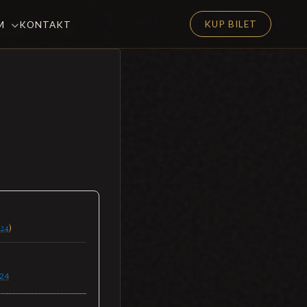
KUP BILET
EM
KONTAKT
24
)
24