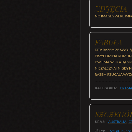
ZDJĘCIA
NO IMAGES WERE IMP
FABUŁA
DITA RAZEM ZE SWOJ
PRZYPOMINA KOMUNĘ 
DWIEMA SZUKAJĄCYMI 
NIEZALEŻNA I NIGDY
RAZEM RZUCAJĄ WYZ
KATEGORIA:
DRAMA
SZCZEGÓ
KRAJ:
AUSTRALIA
,
C
JĘZYK:
SHQIP
,
FREN