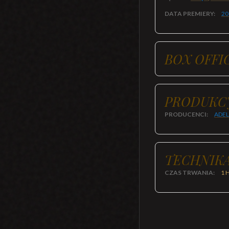
DATA PREMIERY:
20
BOX OFFI
PRODUKC
PRODUCENCI:
ADEL
TECHNIKA
CZAS TRWANIA:
1 