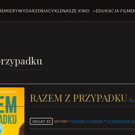
REMIERY
WYDARZENIA
CYKLE
NASZE KINO
EDUKACJA FILM
przypadku
RAZEM Z PRZYPADKU
(
20
-
-
OD LAT 15
107 MIN
DRAMAT
,
KOMEDIA
20 WRZEŚNIA
20