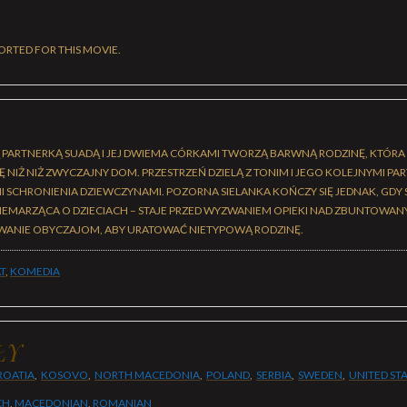
ORTED FOR THIS MOVIE.
Ą PARTNERKĄ SUADĄ I JEJ DWIEMA CÓRKAMI TWORZĄ BARWNĄ RODZINĘ, KTÓRA 
NIŻ NIŻ ZWYCZAJNY DOM. PRZESTRZEŃ DZIELĄ Z TONIM I JEGO KOLEJNYMI PA
SCHRONIENIA DZIEWCZYNAMI. POZORNA SIELANKA KOŃCZY SIĘ JEDNAK, GDY S
 NIEMARZĄCA O DZIECIACH – STAJE PRZED WYZWANIEM OPIEKI NAD ZBUNTOWAN
WANIE OBYCZAJOM, ABY URATOWAĆ NIETYPOWĄ RODZINĘ.
T
,
KOMEDIA
ŁY
ROATIA
,
KOSOVO
,
NORTH MACEDONIA
,
POLAND
,
SERBIA
,
SWEDEN
,
UNITED ST
CH
,
MACEDONIAN
,
ROMANIAN