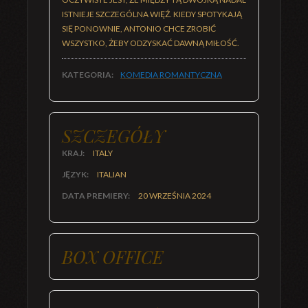
ISTNIEJE SZCZEGÓLNA WIĘŹ. KIEDY SPOTYKAJĄ
SIĘ PONOWNIE, ANTONIO CHCE ZROBIĆ
WSZYSTKO, ŻEBY ODZYSKAĆ DAWNĄ MIŁOŚĆ.
KATEGORIA:
KOMEDIA ROMANTYCZNA
SZCZEGÓŁY
KRAJ:
ITALY
JĘZYK:
ITALIAN
DATA PREMIERY:
20 WRZEŚNIA 2024
BOX OFFICE