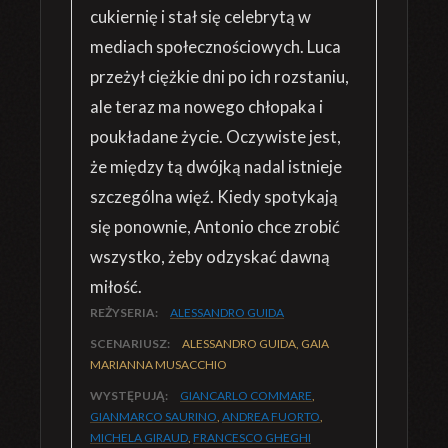
cukiernię i stał się celebrytą w
mediach społecznościowych. Luca
przeżył ciężkie dni po ich rozstaniu,
ale teraz ma nowego chłopaka i
poukładane życie. Oczywiste jest,
że między tą dwójką nadal istnieje
szczególna więź. Kiedy spotykają
się ponownie, Antonio chce zrobić
wszystko, żeby odzyskać dawną
miłość.
REŻYSERIA:
ALESSANDRO GUIDA
SCENARIUSZ:
ALESSANDRO GUIDA, GAIA
MARIANNA MUSACCHIO
WYSTĘPUJĄ:
GIANCARLO COMMARE
,
GIANMARCO SAURINO
,
ANDREA FUORTO
,
MICHELA GIRAUD
,
FRANCESCO GHEGHI