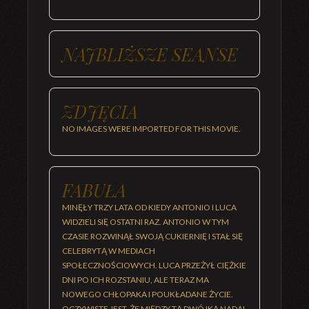
NAJBLIŻSZE SEANSE
ZDJĘCIA
NO IMAGES WERE IMPORTED FOR THIS MOVIE.
FABUŁA
MINĘŁY TRZY LATA OD KIEDY ANTONIO I LUCA
WIDZIELI SIĘ OSTATNI RAZ. ANTONIO W TYM
CZASIE ROZWINĄŁ SWOJĄ CUKIERNIĘ I STAŁ SIĘ
CELEBRYTĄ W MEDIACH
SPOŁECZNOŚCIOWYCH. LUCA PRZEŻYŁ CIĘŻKIE
DNI PO ICH ROZSTANIU, ALE TERAZ MA
NOWEGO CHŁOPAKA I POUKŁADANE ŻYCIE.
OCZYWISTE JEST, ŻE MIĘDZY TĄ DWÓJKĄ NADAL