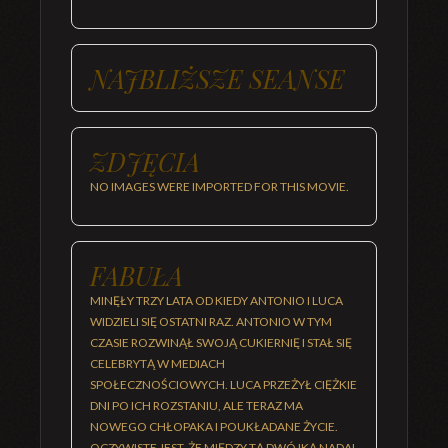
NAJBLIŻSZE SEANSE
ZDJĘCIA
NO IMAGES WERE IMPORTED FOR THIS MOVIE.
FABUŁA
MINĘŁY TRZY LATA OD KIEDY ANTONIO I LUCA
WIDZIELI SIĘ OSTATNI RAZ. ANTONIO W TYM
CZASIE ROZWINĄŁ SWOJĄ CUKIERNIĘ I STAŁ SIĘ
CELEBRYTĄ W MEDIACH
SPOŁECZNOŚCIOWYCH. LUCA PRZEŻYŁ CIĘŻKIE
DNI PO ICH ROZSTANIU, ALE TERAZ MA
NOWEGO CHŁOPAKA I POUKŁADANE ŻYCIE.
OCZYWISTE JEST, ŻE MIĘDZY TĄ DWÓJKĄ NADAL