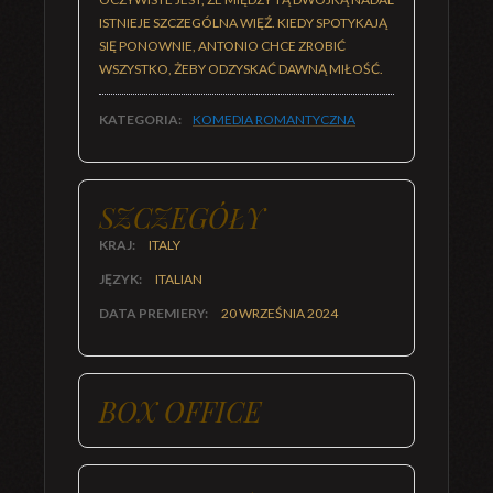
ISTNIEJE SZCZEGÓLNA WIĘŹ. KIEDY SPOTYKAJĄ
SIĘ PONOWNIE, ANTONIO CHCE ZROBIĆ
WSZYSTKO, ŻEBY ODZYSKAĆ DAWNĄ MIŁOŚĆ.
KATEGORIA:
KOMEDIA ROMANTYCZNA
SZCZEGÓŁY
KRAJ:
ITALY
JĘZYK:
ITALIAN
DATA PREMIERY:
20 WRZEŚNIA 2024
BOX OFFICE