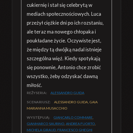
cukiernię i stał się celebrytą w
mediach społecznościowych. Luca
przeżył ciężkie dni po ich rozstaniu,
ale teraz ma nowego chłopaka i
poukładane życie. Oczywiste jest,
że między tą dwójką nadal istnieje
szczególna więź. Kiedy spotykają
się ponownie, Antonio chce zrobić
wszystko, żeby odzyskać dawną
miłość.
REŻYSERIA:
ALESSANDRO GUIDA
SCENARIUSZ:
ALESSANDRO GUIDA, GAIA
MARIANNA MUSACCHIO
WYSTĘPUJĄ:
GIANCARLO COMMARE
,
GIANMARCO SAURINO
,
ANDREA FUORTO
,
MICHELA GIRAUD
,
FRANCESCO GHEGHI