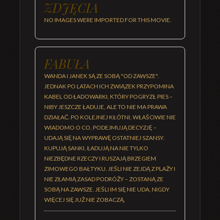
ZDJĘCIA
NO IMAGES WERE IMPORTED FOR THIS MOVIE.
FABUŁA
WANDA I JANEK SĄ ZE SOBĄ "OD ZAWSZE".
JEDNAK PO LATACH ICH ZWIĄZEK PRZYPOMINA
KABEL OD ŁADOWARKI, KTÓRY POGRYZŁ PIES –
NIBY JESZCZE ŁADUJE, ALE TO NIE MA PRAWA
DZIAŁAĆ. PO KOLEJNEJ KŁÓTNI, WŁAŚCIWIE NIE
WIADOMO O CO, PODEJMUJĄ DECYZJĘ –
UDAJĄ SIĘ NA WYPRAWĘ OSTATNIEJ SZANSY.
KUPUJĄ SANKI, ŁADUJĄ NA NIE TYLKO
NIEZBĘDNE RZECZY I RUSZAJĄ BRZEGIEM
ZIMOWEGO BAŁTYKU. JEŚLI NIE ZEJDĄ Z PLAŻY I
NIE ZŁAMIĄ ZASAD PODRÓŻY – ZOSTANĄ ZE
SOBĄ NA ZAWSZE. JEŚLI IM SIĘ NIE UDA, NIGDY
WIĘCEJ SIĘ JUŻ NIE ZOBACZĄ.