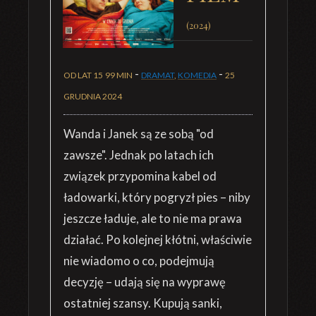
(2024)
-
-
OD LAT 15
99 MIN
DRAMAT
,
KOMEDIA
25
GRUDNIA 2024
Wanda i Janek są ze sobą "od
zawsze". Jednak po latach ich
związek przypomina kabel od
ładowarki, który pogryzł pies – niby
jeszcze ładuje, ale to nie ma prawa
działać. Po kolejnej kłótni, właściwie
nie wiadomo o co, podejmują
decyzję – udają się na wyprawę
ostatniej szansy. Kupują sanki,