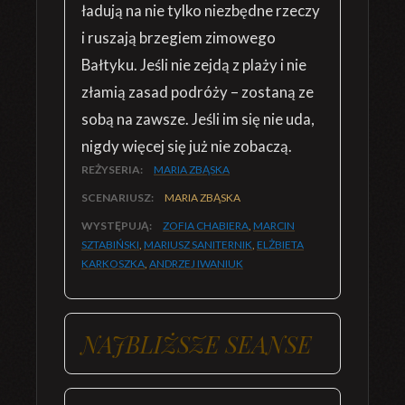
ładują na nie tylko niezbędne rzeczy
i ruszają brzegiem zimowego
Bałtyku. Jeśli nie zejdą z plaży i nie
złamią zasad podróży – zostaną ze
sobą na zawsze. Jeśli im się nie uda,
nigdy więcej się już nie zobaczą.
REŻYSERIA:
MARIA ZBĄSKA
SCENARIUSZ:
MARIA ZBĄSKA
WYSTĘPUJĄ:
ZOFIA CHABIERA
,
MARCIN
SZTABIŃSKI
,
MARIUSZ SANITERNIK
,
ELŻBIETA
KARKOSZKA
,
ANDRZEJ IWANIUK
NAJBLIŻSZE SEANSE