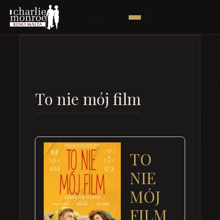
To nie mój film
TO
NIE
MÓJ
FILM