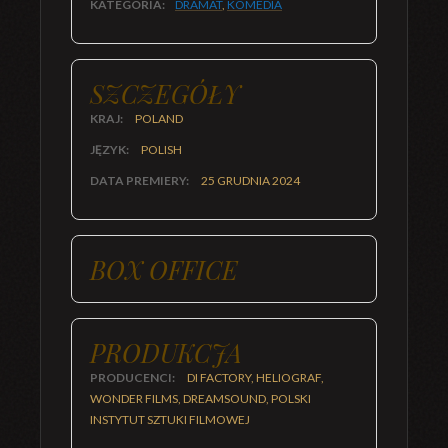
KATEGORIA:
DRAMAT
,
KOMEDIA
SZCZEGÓŁY
KRAJ:
POLAND
JĘZYK:
POLISH
DATA PREMIERY:
25 GRUDNIA 2024
BOX OFFICE
PRODUKCJA
PRODUCENCI:
DI FACTORY, HELIOGRAF,
WONDER FILMS, DREAMSOUND, POLSKI
INSTYTUT SZTUKI FILMOWEJ