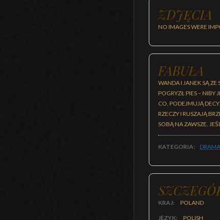
ZDJĘCIA
NO IMAGES WERE IMP
FABUŁA
WANDA I JANEK SĄ ZE
POGRYZŁ PIES – NIBY
CO, PODEJMUJĄ DECYZ
RZECZY I RUSZAJĄ BR
SOBĄ NA ZAWSZE. JEŚLI
KATEGORIA:
DRAMA
SZCZEGÓ
KRAJ:
POLAND
JĘZYK:
POLISH