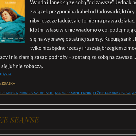
Wanda i Janek są ze sobą "od zawsze". Jednak po
związek przypomina kabel od ładowarki, który 
niby jeszcze ładuje, ale to nie ma prawa działać.
kłótni, właściwie nie wiadomo o co, podejmują 
się na wyprawę ostatniej szansy. Kupują sanki, 
tylko niezbędne rzeczy i ruszają brzegiem zim
plaży i nie złamią zasad podróży – zostaną ze sobą na zawsze. Je
 się już nie zobaczą.
ZBĄSKA
A ZBĄSKA
 CHABIERA
,
MARCIN SZTABIŃSKI
,
MARIUSZ SANITERNIK
,
ELŻBIETA KARKOSZKA
,
A
ZE SEANSE