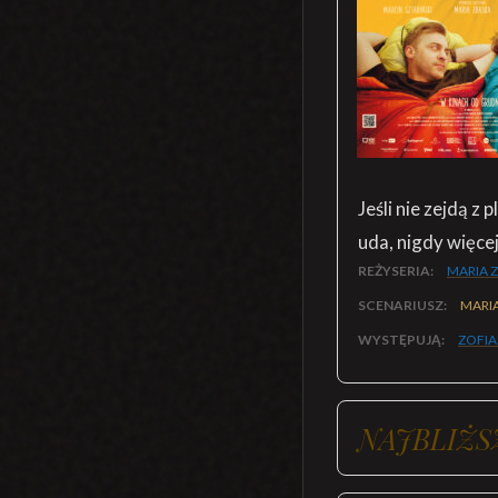
Jeśli nie zejdą z 
uda, nigdy więcej
REŻYSERIA:
MARIA 
SCENARIUSZ:
MARI
WYSTĘPUJĄ:
ZOFIA
NAJBLIŻS