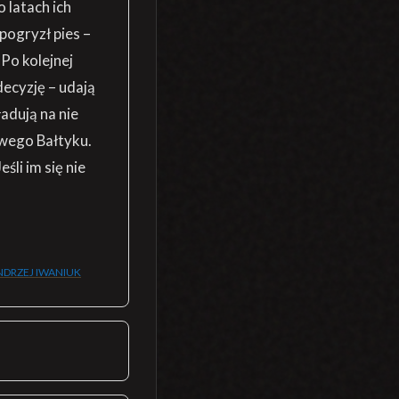
 latach ich
pogryzł pies –
 Po kolejnej
decyzję – udają
ładują na nie
owego Bałtyku.
śli im się nie
NDRZEJ IWANIUK