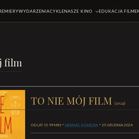
REMIERY
WYDARZENIA
CYKLE
NASZE KINO
EDUKACJA FILM
 film
TO NIE MÓJ FILM
(2024)
-
-
OD LAT 15
99 MIN
DRAMAT
,
KOMEDIA
25 GRUDNIA 2024