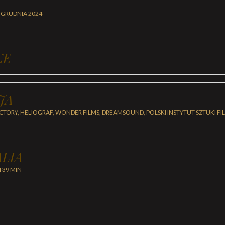
 GRUDNIA 2024
CE
JA
ACTORY, HELIOGRAF, WONDER FILMS, DREAMSOUND, POLSKI INSTYTUT SZTUKI F
LIA
H 39 MIN