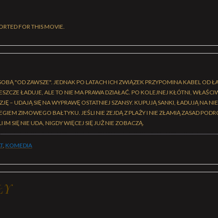
ORTED FOR THIS MOVIE.
 SOBĄ "OD ZAWSZE". JEDNAK PO LATACH ICH ZWIĄZEK PRZYPOMINA KABEL OD 
 JESZCZE ŁADUJE, ALE TO NIE MA PRAWA DZIAŁAĆ. PO KOLEJNEJ KŁÓTNI, WŁAŚC
JĘ – UDAJĄ SIĘ NA WYPRAWĘ OSTATNIEJ SZANSY. KUPUJĄ SANKI, ŁADUJĄ NA NI
ZEGIEM ZIMOWEGO BAŁTYKU. JEŚLI NIE ZEJDĄ Z PLAŻY I NIE ZŁAMIĄ ZASAD POD
 IM SIĘ NIE UDA, NIGDY WIĘCEJ SIĘ JUŻ NIE ZOBACZĄ.
T
,
KOMEDIA
ŁY