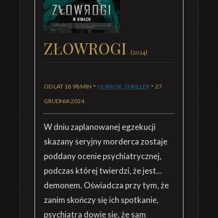
ZŁOWROGI
(2024)
-
-
OD LAT 18
98 MIN
HORROR
,
THRILLER
27
GRUDNIA 2024
W dniu zaplanowanej egzekucji
skazany seryjny morderca zostaje
poddany ocenie psychiatrycznej,
podczas której twierdzi, że jest...
demonem. Oświadcza przy tym, że
zanim skończy się ich spotkanie,
psychiatra dowie się, że sam