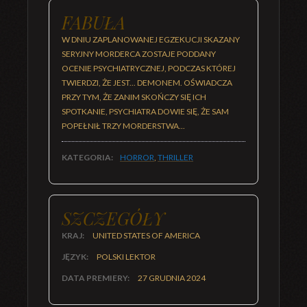
FABUŁA
W DNIU ZAPLANOWANEJ EGZEKUCJI SKAZANY
SERYJNY MORDERCA ZOSTAJE PODDANY
OCENIE PSYCHIATRYCZNEJ, PODCZAS KTÓREJ
TWIERDZI, ŻE JEST... DEMONEM. OŚWIADCZA
PRZY TYM, ŻE ZANIM SKOŃCZY SIĘ ICH
SPOTKANIE, PSYCHIATRA DOWIE SIĘ, ŻE SAM
POPEŁNIŁ TRZY MORDERSTWA...
KATEGORIA:
HORROR
,
THRILLER
SZCZEGÓŁY
KRAJ:
UNITED STATES OF AMERICA
JĘZYK:
POLSKI LEKTOR
DATA PREMIERY:
27 GRUDNIA 2024