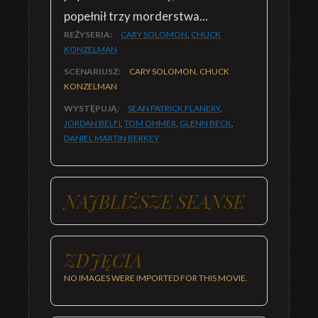
popełnił trzy morderstwa...
REŻYSERIA:
CARY SOLOMON
,
CHUCK
KONZELMAN
SCENARIUSZ:
CARY SOLOMON, CHUCK
KONZELMAN
WYSTĘPUJĄ:
SEAN PATRICK FLANERY
,
JORDAN BELFI
,
TOM OHMER
,
GLENN BECK
,
DANIEL MARTIN BERKEY
NAJBLIŻSZE SEANSE
ZDJĘCIA
NO IMAGES WERE IMPORTED FOR THIS MOVIE.