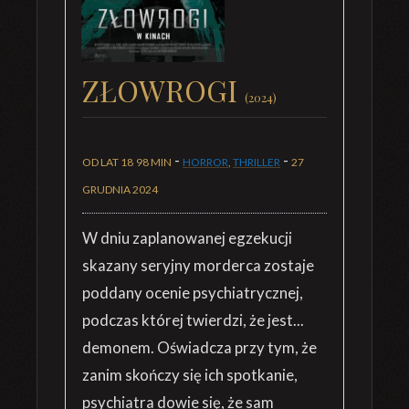
ZŁOWROGI
(2024)
-
-
OD LAT 18
98 MIN
HORROR
,
THRILLER
27
GRUDNIA 2024
W dniu zaplanowanej egzekucji
skazany seryjny morderca zostaje
poddany ocenie psychiatrycznej,
podczas której twierdzi, że jest...
demonem. Oświadcza przy tym, że
zanim skończy się ich spotkanie,
psychiatra dowie się, że sam