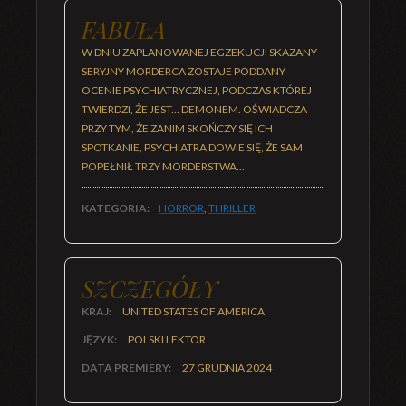
FABUŁA
W DNIU ZAPLANOWANEJ EGZEKUCJI SKAZANY
SERYJNY MORDERCA ZOSTAJE PODDANY
OCENIE PSYCHIATRYCZNEJ, PODCZAS KTÓREJ
TWIERDZI, ŻE JEST... DEMONEM. OŚWIADCZA
PRZY TYM, ŻE ZANIM SKOŃCZY SIĘ ICH
SPOTKANIE, PSYCHIATRA DOWIE SIĘ, ŻE SAM
POPEŁNIŁ TRZY MORDERSTWA...
KATEGORIA:
HORROR
,
THRILLER
SZCZEGÓŁY
KRAJ:
UNITED STATES OF AMERICA
JĘZYK:
POLSKI LEKTOR
DATA PREMIERY:
27 GRUDNIA 2024