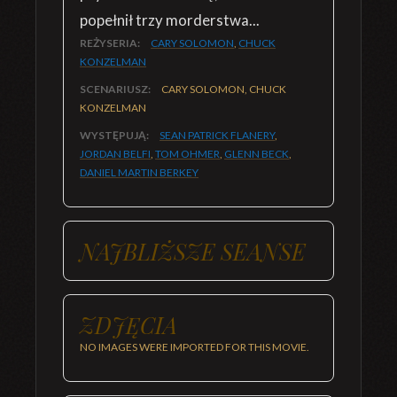
popełnił trzy morderstwa...
REŻYSERIA:
CARY SOLOMON
,
CHUCK
KONZELMAN
SCENARIUSZ:
CARY SOLOMON, CHUCK
KONZELMAN
WYSTĘPUJĄ:
SEAN PATRICK FLANERY
,
JORDAN BELFI
,
TOM OHMER
,
GLENN BECK
,
DANIEL MARTIN BERKEY
NAJBLIŻSZE SEANSE
ZDJĘCIA
NO IMAGES WERE IMPORTED FOR THIS MOVIE.