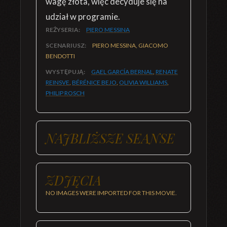
wagę złota, więc decyduje się na
udział w programie.
REŻYSERIA:
PIERO MESSINA
SCENARIUSZ:
PIERO MESSINA, GIACOMO
BENDOTTI
WYSTĘPUJĄ:
GAEL GARCÍA BERNAL
,
RENATE
REINSVE
,
BÉRÉNICE BEJO
,
OLIVIA WILLIAMS
,
PHILIP ROSCH
NAJBLIŻSZE SEANSE
ZDJĘCIA
NO IMAGES WERE IMPORTED FOR THIS MOVIE.