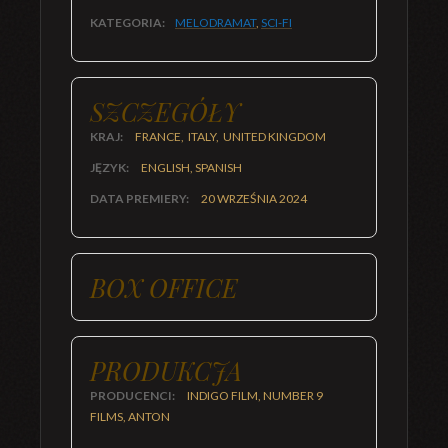
KATEGORIA:
MELODRAMAT
,
SCI-FI
SZCZEGÓŁY
KRAJ:
FRANCE, ITALY, UNITED KINGDOM
JĘZYK:
ENGLISH, SPANISH
DATA PREMIERY:
20 WRZEŚNIA 2024
BOX OFFICE
PRODUKCJA
PRODUCENCI:
INDIGO FILM, NUMBER 9
FILMS, ANTON