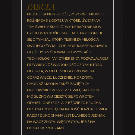
FABUŁA
NIEDALEKA PRZYSZŁOŚĆ, POZORNIE NIEWIELE
RÓŻNIĄCA SIĘ OD TEJ, W KTÓREJ ŻYJEMY. W
TYM ŚWIECIE ŚMIERĆ PARTNERA/KI NIE MUSI
BYĆ JEDNAK KOŃCEM RELACJI. PRZEKONUJE
SIĘ O TYM SAL, KTÓRY TĘSKNI ZA MIŁOŚCIĄ
SWOJEGO ŻYCIA – ZOE. SIOSTRA EBE NAMAWIA
GO, ŻEBY SPRÓBOWAŁ SKORZYSTAĆ Z
TECHNOLOGII "ANOTHER END", POZWALAJĄCEJ
PRZYWRÓCIĆ ŚWIADOMOŚĆ OSOBY, KTÓRA
ODESZŁA, W CIELE INNEGO CZŁOWIEKA.
CORAZ WIĘCEJ LUDZI Z NIEJ KORZYSTA,
CHOCIAŻ MA ONA TAKŻE ZACIĘTYCH
PRZECIWNIKÓW. PRZEZ CHWILĘ SAL BĘDZIE
MÓGŁ ZNOWU CIESZYĆ SIĘ POWROTEM
ODMIENIONEJ ZOE, ALE BĘDZIE TO KRUCHA,
ULOTNA I PODSTĘPNA RADOŚĆ. KAŻDA CHWILA
RAZEM Z UKOCHANĄ JEST DLA NIEGO JEDNAK
NA WAGĘ ZŁOTA, WIĘC DECYDUJE SIĘ NA
UDZIAŁ W PROGRAMIE.