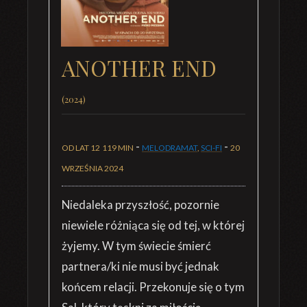
ANOTHER END
(2024)
-
-
OD LAT 12
119 MIN
MELODRAMAT
,
SCI-FI
20
WRZEŚNIA 2024
Niedaleka przyszłość, pozornie
niewiele różniąca się od tej, w której
żyjemy. W tym świecie śmierć
partnera/ki nie musi być jednak
końcem relacji. Przekonuje się o tym