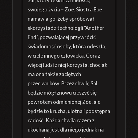
Sal, który tęskni za miłością
swojego życia – Zoe. Siostra Ebe
namawia go, żeby spróbował
skorzystać z technologii "Another
End", pozwalającej przywrócić
świadomość osoby, która odeszła,
w ciele innego człowieka. Coraz
więcej ludzi z niej korzysta, chociaż
ma ona także zaciętych
przeciwników. Przez chwilę Sal
będzie mógł znowu cieszyć się
powrotem odmienionej Zoe, ale
będzie to krucha, ulotna i podstępna
radość. Każda chwila razem z
ukochaną jest dla niego jednak na