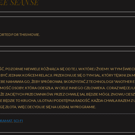
ZE SEANSE
ORTED FOR THIS MOVIE.
Ć, POZORNIE NIEWIELE RÓŻNIĄCA SIĘ OD TEJ, W KTÓREJ ŻYJEMY. W TYM ŚWIECI
I BYĆ JEDNAK KOŃCEM RELACJI. PRZEKONUJE SIĘ O TYM SAL, KTÓRY TĘSKNI ZA
A EBE NAMAWIA GO, ŻEBY SPRÓBOWAŁ SKORZYSTAĆ Z TECHNOLOGII "ANOTHER 
OŚĆ OSOBY, KTÓRA ODESZŁA, W CIELE INNEGO CZŁOWIEKA. CORAZ WIĘCEJ LUD
ŻE ZACIĘTYCH PRZECIWNIKÓW. PRZEZ CHWILĘ SAL BĘDZIE MÓGŁ ZNOWU CIES
E BĘDZIE TO KRUCHA, ULOTNA I PODSTĘPNA RADOŚĆ. KAŻDA CHWILA RAZEM Z
Ę ZŁOTA, WIĘC DECYDUJE SIĘ NA UDZIAŁ W PROGRAMIE.
RAMAT
,
SCI-FI