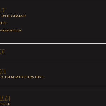
ŁY
Y, UNITED KINGDOM
ANISH
 WRZEŚNIA 2024
CE
JA
GO FILM, NUMBER 9 FILMS, ANTON
LIA
H 59 MIN