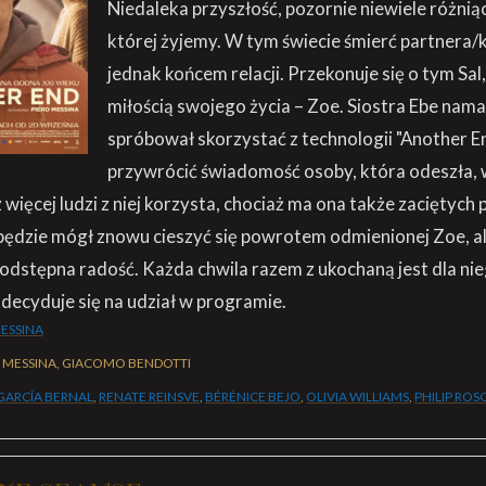
Niedaleka przyszłość, pozornie niewiele różniąc
której żyjemy. W tym świecie śmierć partnera/k
jednak końcem relacji. Przekonuje się o tym Sal,
miłością swojego życia – Zoe. Siostra Ebe nama
spróbował skorzystać z technologii "Another En
przywrócić świadomość osoby, która odeszła, w
więcej ludzi z niej korzysta, chociaż ma ona także zaciętych
 będzie mógł znowu cieszyć się powrotem odmienionej Zoe, al
 podstępna radość. Każda chwila razem z ukochaną jest dla ni
 decyduje się na udział w programie.
MESSINA
 MESSINA, GIACOMO BENDOTTI
GARCÍA BERNAL
,
RENATE REINSVE
,
BÉRÉNICE BEJO
,
OLIVIA WILLIAMS
,
PHILIP ROS