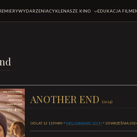
REMIERY
WYDARZENIA
CYKLE
NASZE KINO
EDUKACJA FILM
End
ANOTHER END
(2024)
-
-
OD LAT 12
119 MIN
MELODRAMAT
,
SCI-FI
20 WRZEŚNIA 202