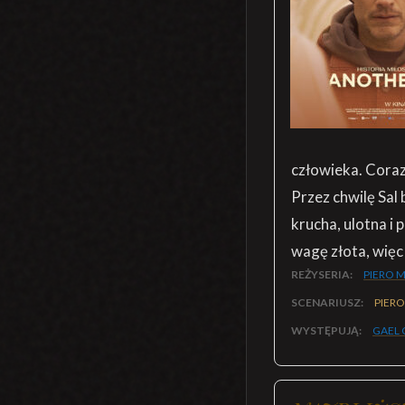
człowieka. Coraz 
Przez chwilę Sal
krucha, ulotna i
wagę złota, więc
REŻYSERIA:
PIERO 
SCENARIUSZ:
PIERO
WYSTĘPUJĄ:
GAEL 