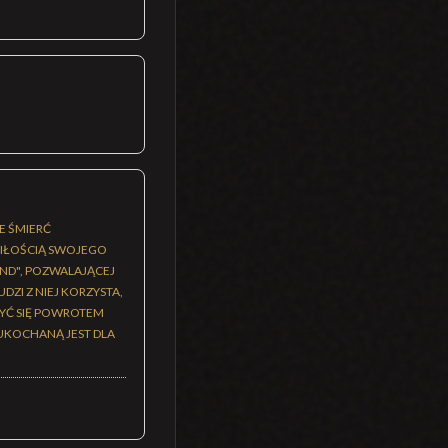
E ŚMIERĆ
 MIŁOŚCIĄ SWOJEGO
END", POZWALAJĄCEJ
ZI Z NIEJ KORZYSTA,
ZYĆ SIĘ POWROTEM
 UKOCHANĄ JEST DLA