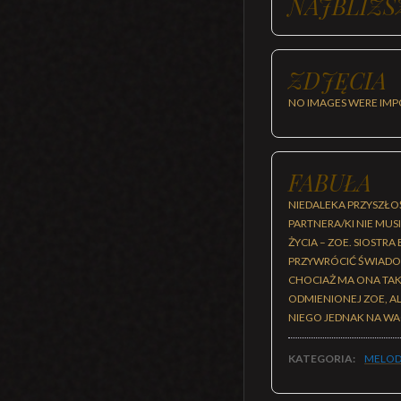
NAJBLIŻS
ZDJĘCIA
NO IMAGES WERE IMP
FABUŁA
NIEDALEKA PRZYSZŁOŚ
PARTNERA/KI NIE MUS
ŻYCIA – ZOE. SIOSTR
PRZYWRÓCIĆ ŚWIADOM
CHOCIAŻ MA ONA TAK
ODMIENIONEJ ZOE, AL
NIEGO JEDNAK NA WAG
KATEGORIA:
MELOD