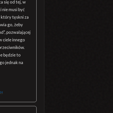
a się od tej, w
i nie musi być
 który tęskni za
wia go, żeby
d", pozwalającej
 ciele innego
 przeciwników.
e będzie to
ego jednak na
CH