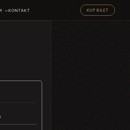
KUP BILET
EM
KONTAKT
4