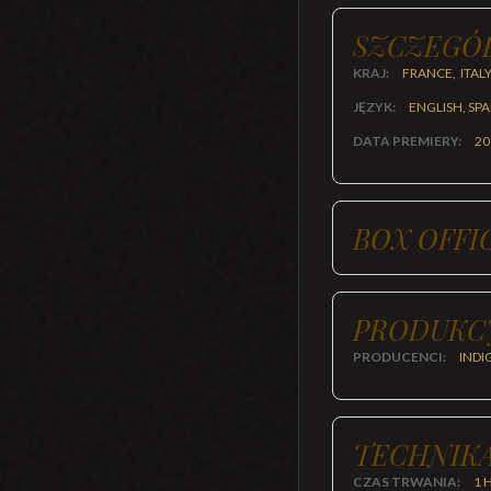
SZCZEGÓ
KRAJ:
FRANCE, ITAL
JĘZYK:
ENGLISH, SP
DATA PREMIERY:
20
BOX OFFI
PRODUKC
PRODUCENCI:
INDI
TECHNIKA
CZAS TRWANIA:
1 