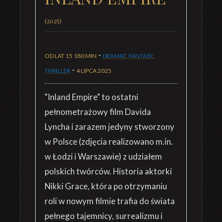
(2025)
-
OD LAT 15
180 MIN
DRAMAT
,
FANTASY
,
-
THRILLER
4 LIPCA 2025
"Inland Empire" to ostatni
pełnometrażowy film Davida
Lyncha i zarazem jedyny stworzony
w Polsce (zdjęcia realizowano m.in.
w Łodzi i Warszawie) z udziałem
polskich twórców. Historia aktorki
Nikki Grace, która po otrzymaniu
roli w nowym filmie trafia do świata
pełnego tajemnicy, surrealizmu i