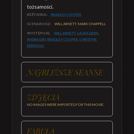
tożsamości.
REŻYSERIA:
BRADLEY COOPER
SCENARIUSZ:
WILL ARNETT, MARK CHAPPELL
WYSTĘPUJĄ:
WILL ARNETT
,
LAURA DERN
,
ANDRA DAY
,
BRADLEY COOPER
,
CHRISTINE
EBERSOLE
NAJBLIŻSZE SEANSE
ZDJĘCIA
NO IMAGES WERE IMPORTED FOR THIS MOVIE.
FABUŁA