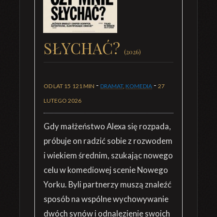
SŁYCHAĆ?
(2026)
-
-
OD LAT 15
121 MIN
DRAMAT
,
KOMEDIA
27
LUTEGO 2026
Gdy małżeństwo Alexa się rozpada,
próbuje on radzić sobie z rozwodem
i wiekiem średnim, szukając nowego
celu w komediowej scenie Nowego
Yorku. Byli partnerzy muszą znaleźć
sposób na wspólne wychowywanie
dwóch synów i odnalezienie swoich