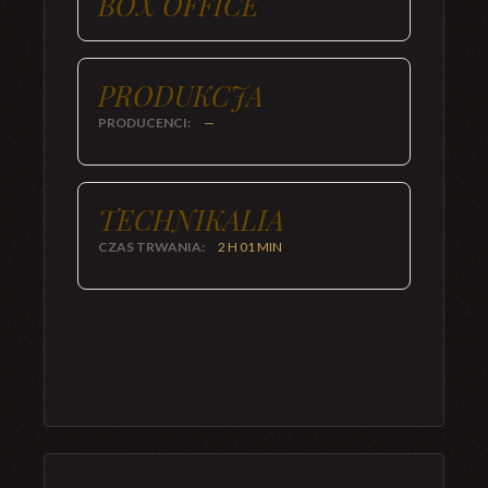
BOX OFFICE
PRODUKCJA
PRODUCENCI:
—
TECHNIKALIA
CZAS TRWANIA:
2 H 01 MIN