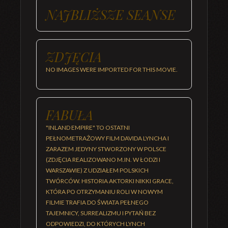
NAJBLIŻSZE SEANSE
ZDJĘCIA
NO IMAGES WERE IMPORTED FOR THIS MOVIE.
FABUŁA
"INLAND EMPIRE" TO OSTATNI
PEŁNOMETRAŻOWY FILM DAVIDA LYNCHA I
ZARAZEM JEDYNY STWORZONY W POLSCE
(ZDJĘCIA REALIZOWANO M.IN. W ŁODZI I
WARSZAWIE) Z UDZIAŁEM POLSKICH
TWÓRCÓW. HISTORIA AKTORKI NIKKI GRACE,
KTÓRA PO OTRZYMANIU ROLI W NOWYM
FILMIE TRAFIA DO ŚWIATA PEŁNEGO
TAJEMNICY, SURREALIZMU I PYTAŃ BEZ
ODPOWIEDZI, DO KTÓRYCH LYNCH