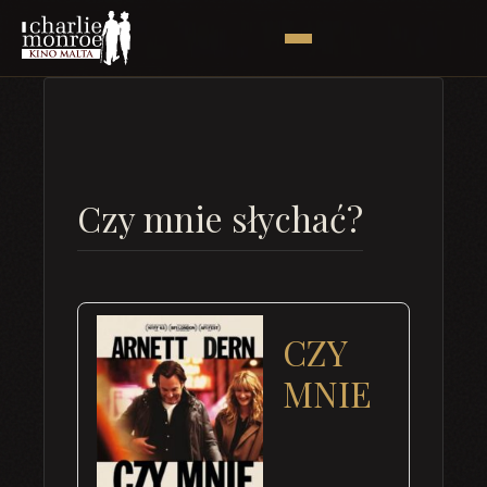
Czy mnie słychać?
CZY
MNIE