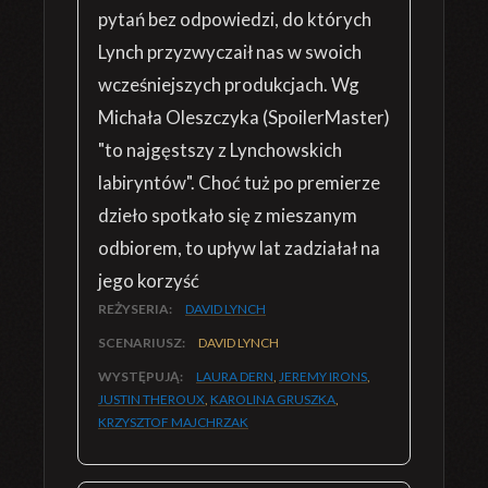
pytań bez odpowiedzi, do których
Lynch przyzwyczaił nas w swoich
wcześniejszych produkcjach. Wg
Michała Oleszczyka (SpoilerMaster)
"to najgęstszy z Lynchowskich
labiryntów". Choć tuż po premierze
dzieło spotkało się z mieszanym
odbiorem, to upływ lat zadziałał na
jego korzyść
REŻYSERIA:
DAVID LYNCH
SCENARIUSZ:
DAVID LYNCH
WYSTĘPUJĄ:
LAURA DERN
,
JEREMY IRONS
,
JUSTIN THEROUX
,
KAROLINA GRUSZKA
,
KRZYSZTOF MAJCHRZAK