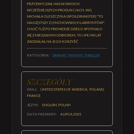
PRZYZWYCZAIŁ NAS W SWOICH
WCZEŚNIEJSZYCH PRODUKCJACH. WG
MICHAŁA OLESZCZYKA (SPOILERMASTER) "TO
NAJGĘSTSZY Z LYNCHOWSKICH LABIRYNTÓW".
CHOĆ TUŻ PO PREMIERZE DZIEŁO SPOTKAŁO
SIĘ Z MIESZANYM ODBIOREM, TO UPŁYW LAT
ZADZIAŁAŁ NA JEGO KORZYŚĆ
KATEGORIA:
DRAMAT
,
FANTASY
,
THRILLER
SZCZEGÓŁY
KRAJ:
UNITED STATES OF AMERICA, POLAND,
FRANCE
JĘZYK:
ENGLISH, POLISH
DATA PREMIERY:
4 LIPCA 2025