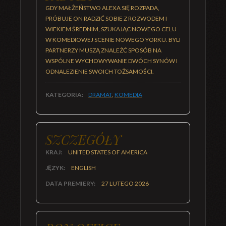
GDY MAŁŻEŃSTWO ALEXA SIĘ ROZPADA,
PRÓBUJE ON RADZIĆ SOBIE Z ROZWODEM I
WIEKIEM ŚREDNIM, SZUKAJĄC NOWEGO CELU
W KOMEDIOWEJ SCENIE NOWEGO YORKU. BYLI
PARTNERZY MUSZĄ ZNALEŹĆ SPOSÓB NA
WSPÓLNE WYCHOWYWANIE DWÓCH SYNÓW I
ODNALEZIENIE SWOICH TOŻSAMOŚCI.
KATEGORIA:
DRAMAT
,
KOMEDIA
SZCZEGÓŁY
KRAJ:
UNITED STATES OF AMERICA
JĘZYK:
ENGLISH
DATA PREMIERY:
27 LUTEGO 2026