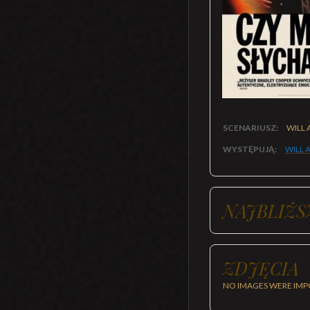
SCENARIUSZ:
WILL 
WYSTĘPUJĄ:
WILL 
NAJBLIŻS
ZDJĘCIA
NO IMAGES WERE IMP