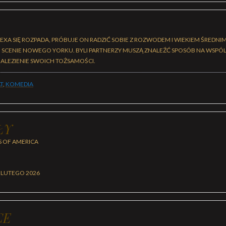
XA SIĘ ROZPADA, PRÓBUJE ON RADZIĆ SOBIE Z ROZWODEM I WIEKIEM ŚREDN
 SCENIE NOWEGO YORKU. BYLI PARTNERZY MUSZĄ ZNALEŹĆ SPOSÓB NA WS
LEZIENIE SWOICH TOŻSAMOŚCI.
T
,
KOMEDIA
ŁY
S OF AMERICA
 LUTEGO 2026
CE