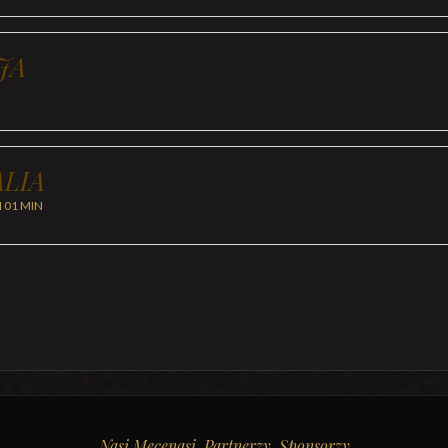
JA
LIA
H 01 MIN
Nasi Mecenasi, Partnerzy, Sponsorzy