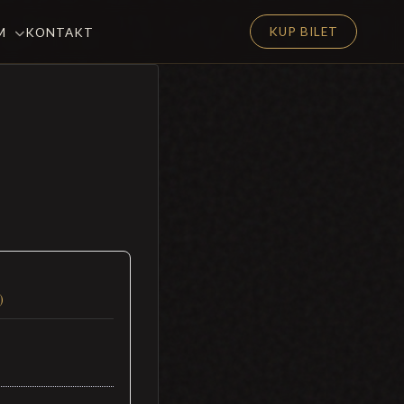
KUP BILET
EM
KONTAKT
)