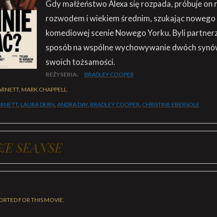
Gdy małżeństwo Alexa się rozpada, próbuje on r
rozwodem i wiekiem średnim, szukając nowego 
komediowej scenie Nowego Yorku. Byli partner
sposób na wspólne wychowywanie dwóch synów 
swoich tożsamości.
REŻYSERIA:
BRADLEY COOPER
ARNETT, MARK CHAPPELL
ARNETT
,
LAURA DERN
,
ANDRA DAY
,
BRADLEY COOPER
,
CHRISTINE EBERSOLE
ZE SEANSE
ORTED FOR THIS MOVIE.