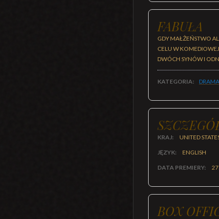
FABUŁA
GDY MAŁŻEŃSTWO ALE
CELU W KOMEDIOWEJ
DWÓCH SYNÓW I ODNA
KATEGORIA:
DRAMA
SZCZEGÓ
KRAJ:
UNITED STATE
JĘZYK:
ENGLISH
DATA PREMIERY:
27
BOX OFFI