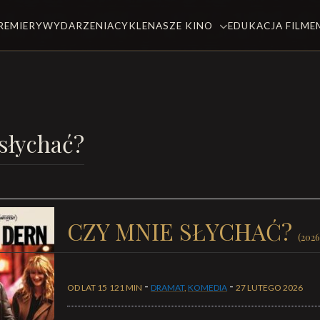
REMIERY
WYDARZENIA
CYKLE
NASZE KINO
EDUKACJA FILM
słychać?
CZY MNIE SŁYCHAĆ?
(2026
-
-
OD LAT 15
121 MIN
DRAMAT
,
KOMEDIA
27 LUTEGO 2026