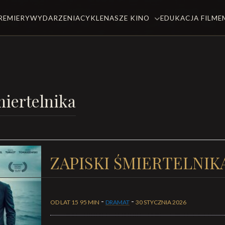
REMIERY
WYDARZENIA
CYKLE
NASZE KINO
EDUKACJA FILM
miertelnika
ZAPISKI ŚMIERTELNIK
-
-
OD LAT 15
95 MIN
DRAMAT
30 STYCZNIA 2026