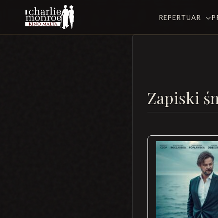
REPERTUAR
P
Zapiski ś