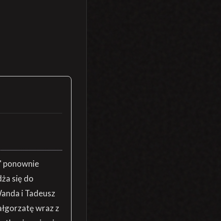
e" ponownie
ża się do
Wanda i Tadeusz
ałgorzatę wraz z