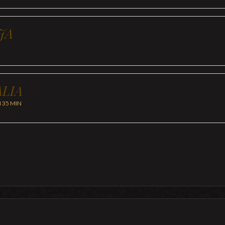
JA
LIA
H 35 MIN