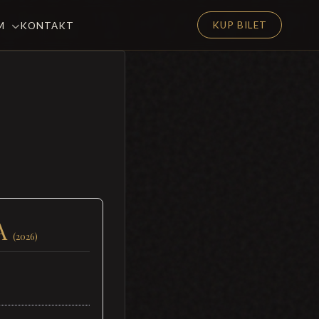
KUP BILET
EM
KONTAKT
A
(2026)