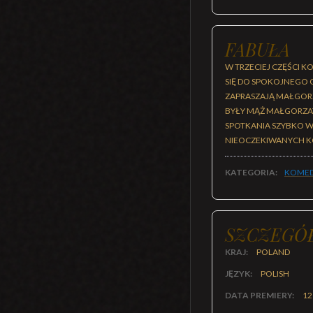
FABUŁA
W TRZECIEJ CZĘŚCI 
SIĘ DO SPOKOJNEGO 
ZAPRASZAJĄ MAŁGORZ
BYŁY MĄŻ MAŁGORZATY
SPOTKANIA SZYBKO W
NIEOCZEKIWANYCH KO
KATEGORIA:
KOMED
SZCZEGÓ
KRAJ:
POLAND
JĘZYK:
POLISH
DATA PREMIERY:
12