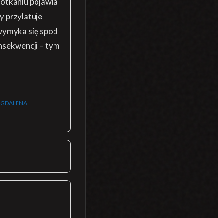
potkaniu pojawia
y przylatuje
 wymyka się spod
nsekwencji – tym
GDALENA