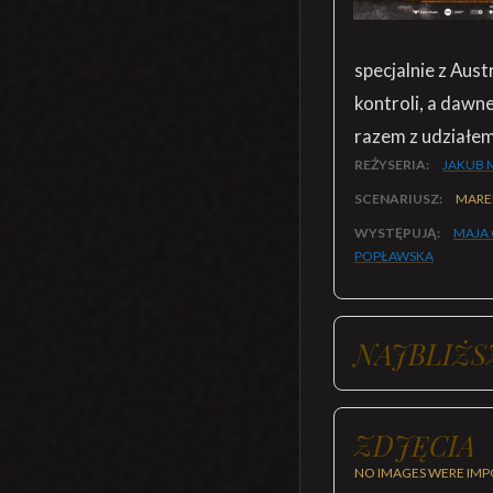
specjalnie z Aus
kontroli, a dawn
razem z udziałem 
REŻYSERIA:
JAKUB 
SCENARIUSZ:
MARE
WYSTĘPUJĄ:
MAJA
POPŁAWSKA
NAJBLIŻS
ZDJĘCIA
NO IMAGES WERE IMP