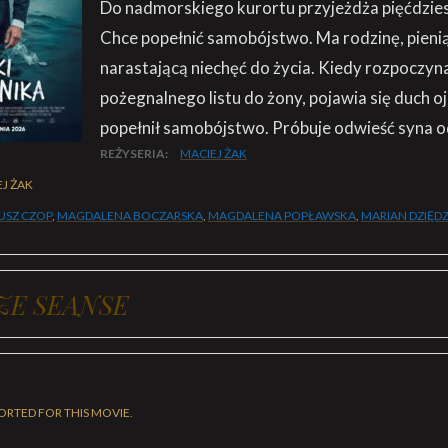
Do nadmorskiego kurortu przyjeżdża pięćdziesię
Chce popełnić samobójstwo. Ma rodzinę, pieni
narastającą niechęć do życia. Kiedy rozpoczyna
pożegnalnego listu do żony, pojawia się duch oj
popełnił samobójstwo. Próbuje odwieść syna od 
REŻYSERIA:
MACIEJ ŻAK
J ŻAK
USZ CZOP
,
MAGDALENA BOCZARSKA
,
MAGDALENA POPŁAWSKA
,
MARIAN DZIĘDZ
ZE SEANSE
ORTED FOR THIS MOVIE.