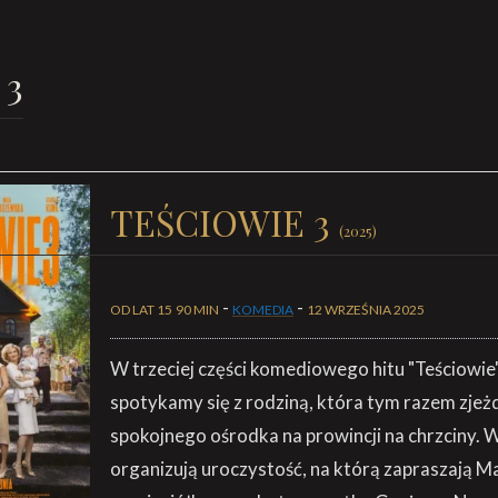
 3
TEŚCIOWIE 3
(2025)
-
-
OD LAT 15
90 MIN
KOMEDIA
12 WRZEŚNIA 2025
W trzeciej części komediowego hitu "Teściowi
spotykamy się z rodziną, która tym razem zjeżd
spokojnego ośrodka na prowincji na chrzciny. 
organizują uroczystość, na którą zapraszają M