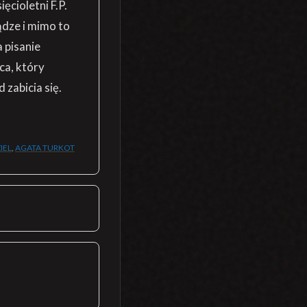
cioletni F.P.
ądze i mimo to
 pisanie
ca, który
zabicia się.
IEL
,
AGATA TURKOT