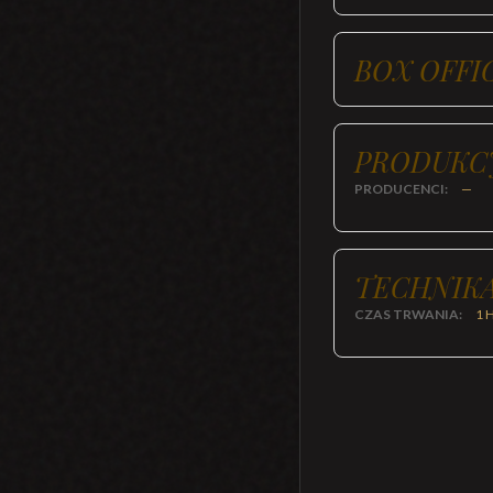
BOX OFFI
PRODUKC
PRODUCENCI:
—
TECHNIKA
CZAS TRWANIA:
1 