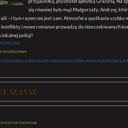
przyjaciółką, psychoterapeutką Grażyną. Na s
się również były mąż Małgorzaty, Andrzej, któr
tralii – i tym razem nie jest sam. Atmosfera spotkania szybko
e konflikty i nowe romanse prowadzą do nieoczekiwanych ko
lokalnej policji!
MICHALCZUK
K MODZELEWSKI
 OSTASZEWSKA
,
IZABELA KUNA
,
MARCIN DOROCIŃSKI
,
ADAM WORONOWICZ
,
MA
ZE SEANSE
ORTED FOR THIS MOVIE.