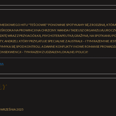
KOMEDIOWEGO HITU "TEŚCIOWIE" PONOWNIE SPOTYKAMY SIĘ Z RODZINĄ, KTÓR
OŚRODKA NA PROWINCJI NA CHRZCINY. WANDA I TADEUSZ ORGANIZUJĄ UROCZ
ATĘ WRAZ Z PRZYJACIÓŁKĄ, PSYCHOTERAPEUTKĄ GRAŻYNĄ. NA SPOTKANIU PO
, ANDRZEJ, KTÓRY PRZYLATUJE SPECJALNIE Z AUSTRALII – I TYM RAZEM NIE JE
YMYKA SIĘ SPOD KONTROLI, A DAWNE KONFLIKTY I NOWE ROMANSE PROWADZ
NSEKWENCJI – TYM RAZEM Z UDZIAŁEM LOKALNEJ POLICJI!
IA
ŁY
 WRZEŚNIA 2025