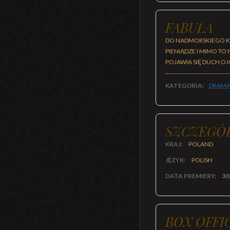
FABUŁA
DO NADMORSKIEGO KU
PIENIĄDZE I MIMO TO
POJAWIA SIĘ DUCH OJ
KATEGORIA:
DRAMA
SZCZEGÓ
KRAJ:
POLAND
JĘZYK:
POLISH
DATA PREMIERY:
30
BOX OFFI