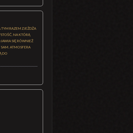
A TYM RAZEM ZJEŻDŻA
YSTOŚĆ, NA KTÓRĄ
JAWIA SIĘ RÓWNIEŻ
ST SAM. ATMOSFERA
Ą DO