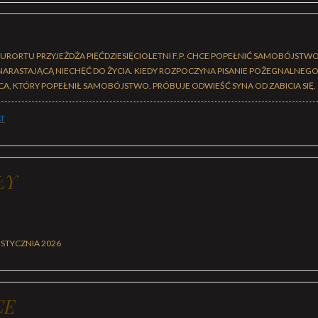
RORTU PRZYJEŻDŻA PIĘĆDZIESIĘCIOLETNI F.P. CHCE POPEŁNIĆ SAMOBÓJSTWO
 NARASTAJĄCĄ NIECHĘĆ DO ŻYCIA. KIEDY ROZPOCZYNA PISANIE POŻEGNALNEGO 
CA, KTÓRY POPEŁNIŁ SAMOBÓJSTWO. PRÓBUJE ODWIEŚĆ SYNA OD ZABICIA SIĘ.
T
ŁY
 STYCZNIA 2026
CE