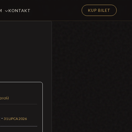
KUP BILET
EM
KONTAKT
(2026)
-
Y
31 LIPCA 2026