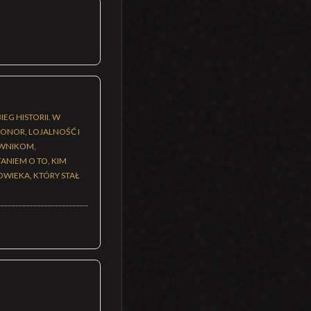
EG HISTORII. W
HONOR, LOJALNOŚĆ I
IWNIKOM,
ANIEM O TO, KIM
OWIEKA, KTÓRY STAŁ