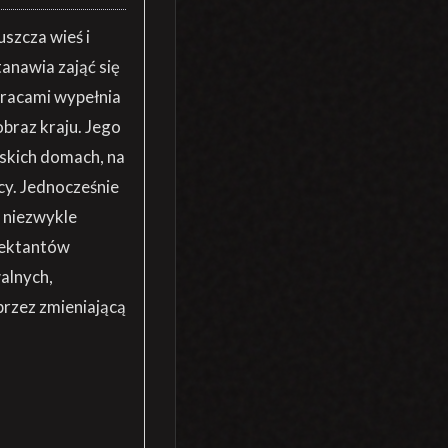
szcza wieś i
anawia zająć się
pracami wypełnia
obraz kraju. Jego
lskich domach, na
acy. Jednocześnie
n niezwykle
ojektantów
walnych,
przez zmieniającą