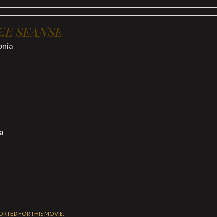
ZE SEANSE
pnia
a
ia
ORTED FOR THIS MOVIE.