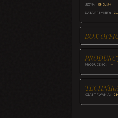
JĘZYK:
ENGLISH
DATA PREMIERY:
31
BOX OFFI
PRODUKC
PRODUCENCI:
—
TECHNIKA
CZAS TRWANIA:
2 