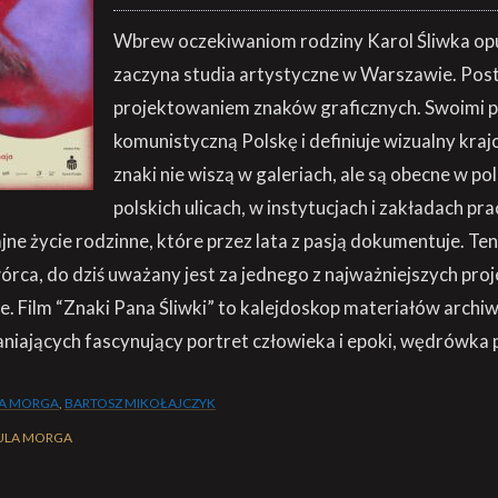
Wbrew oczekiwaniom rodziny Karol Śliwka opu
zaczyna studia artystyczne w Warszawie. Post
projektowaniem znaków graficznych. Swoimi 
komunistyczną Polskę i definiuje wizualny kraj
znaki nie wiszą w galeriach, ale są obecne w po
polskich ulicach, w instytucjach i zakładach pr
ne życie rodzinne, które przez lata z pasją dokumentuje. Te
rca, do dziś uważany jest za jednego z najważniejszych pr
e. Film “Znaki Pana Śliwki” to kalejdoskop materiałów archi
iających fascynujący portret człowieka i epoki, wędrówka 
A MORGA
,
BARTOSZ MIKOŁAJCZYK
ULA MORGA