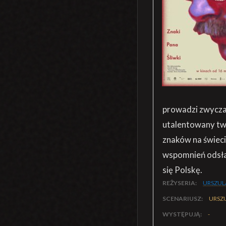
prowadzi zwyczaj
utalentowany twó
znaków na świeci
wspomnień odsłan
się Polskę.
REŻYSERIA:
URSZUL
SCENARIUSZ:
URSZ
WYSTĘPUJĄ:
-