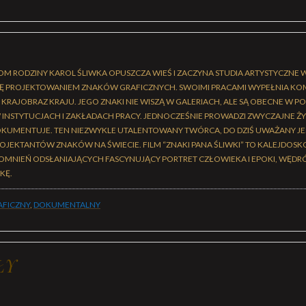
 RODZINY KAROL ŚLIWKA OPUSZCZA WIEŚ I ZACZYNA STUDIA ARTYSTYCZNE 
IĘ PROJEKTOWANIEM ZNAKÓW GRAFICZNYCH. SWOIMI PRACAMI WYPEŁNIA KO
Y KRAJOBRAZ KRAJU. JEGO ZNAKI NIE WISZĄ W GALERIACH, ALE SĄ OBECNE W 
W INSTYTUCJACH I ZAKŁADACH PRACY. JEDNOCZEŚNIE PROWADZI ZWYCZAJNE ŻY
 DOKUMENTUJE. TEN NIEZWYKLE UTALENTOWANY TWÓRCA, DO DZIŚ UWAŻANY JE
OJEKTANTÓW ZNAKÓW NA ŚWIECIE. FILM “ZNAKI PANA ŚLIWKI” TO KALEJDOS
MNIEŃ ODSŁANIAJĄCYCH FASCYNUJĄCY PORTRET CZŁOWIEKA I EPOKI, WĘDR
KĘ.
AFICZNY
,
DOKUMENTALNY
ŁY