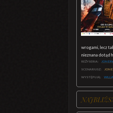
wrogami, lecz ta
nieznana dotąd h
REŻYSERIA:
JON ER
SCENARIUSZ:
JON E
WYSTĘPUJĄ:
WILLI
NAJBLIŻS