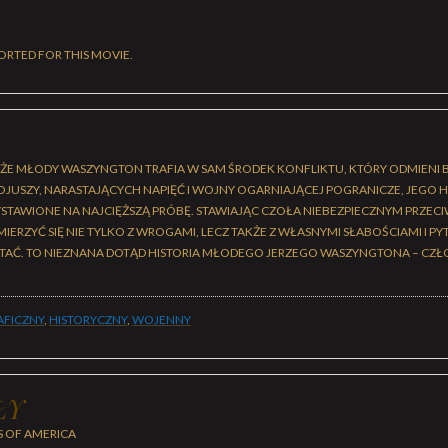
ORTED FOR THIS MOVIE.
 ŻE MŁODY WASZYNGTON TRAFIA W SAM ŚRODEK KONFLIKTU, KTÓRY ODMIENI BI
OJUSZY, NARASTAJĄCYCH NAPIĘĆ I WOJNY OGARNIAJĄCEJ POGRANICZE, JEGO 
TAWIONE NA NAJCIĘŻSZĄ PRÓBĘ. STAWIAJĄC CZOŁA NIEBEZPIECZNYM PRZEC
ERZYĆ SIĘ NIE TYLKO Z WROGAMI, LECZ TAKŻE Z WŁASNYMI SŁABOŚCIAMI I PYT
STAĆ. TO NIEZNANA DOTĄD HISTORIA MŁODEGO JERZEGO WASZYNGTONA – CZŁ
AFICZNY
,
HISTORYCZNY
,
WOJENNY
ŁY
S OF AMERICA