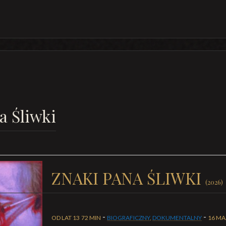
a Śliwki
ZNAKI PANA ŚLIWKI
(2026)
-
-
OD LAT 13
72 MIN
BIOGRAFICZNY
,
DOKUMENTALNY
16 MA