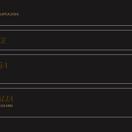
 LIPCA 2026
CE
JA
LIA
H 01 MIN