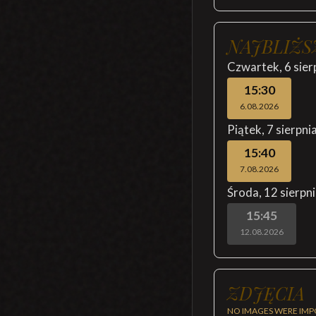
NAJBLIŻS
Czwartek
,
6 sier
15:30
6.08.2026
Piątek
,
7 sierpni
15:40
7.08.2026
Środa
,
12 sierpn
15:45
12.08.2026
ZDJĘCIA
NO IMAGES WERE IMP