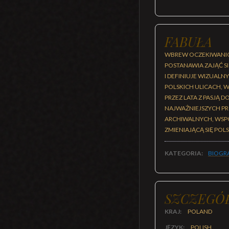
FABUŁA
WBREW OCZEKIWANIOM
POSTANAWIA ZAJĄĆ S
I DEFINIUJE WIZUALN
POLSKICH ULICACH, 
PRZEZ LATA Z PASJĄ
NAJWAŻNIEJSZYCH PR
ARCHIWALNYCH, WSPO
ZMIENIAJĄCĄ SIĘ POLS
KATEGORIA:
BIOGR
SZCZEGÓ
KRAJ:
POLAND
JĘZYK:
POLISH