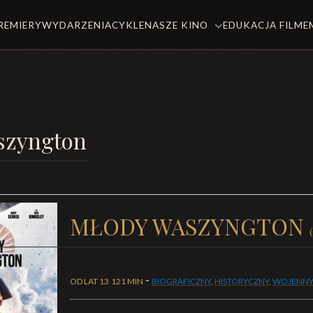
REMIERY
WYDARZENIA
CYKLE
NASZE KINO
EDUKACJA FILM
szyngton
MŁODY WASZYNGTON
-
OD LAT 13
121 MIN
BIOGRAFICZNY
,
HISTORYCZNY
,
WOJENN