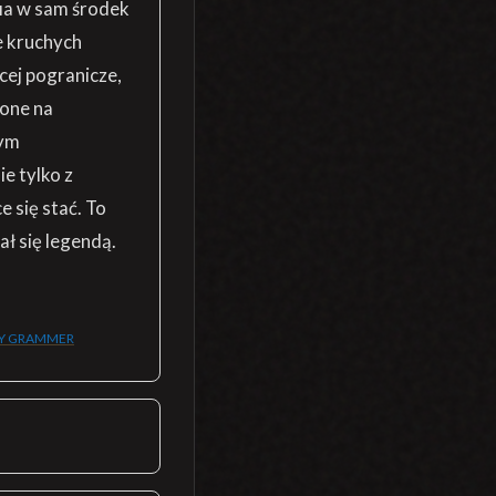
ia w sam środek
ie kruchych
cej pogranicze,
ione na
nym
e tylko z
 się stać. To
ł się legendą.
EY GRAMMER