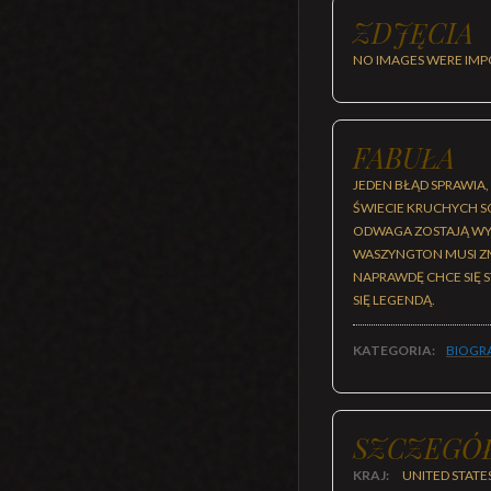
ZDJĘCIA
NO IMAGES WERE IMP
FABUŁA
JEDEN BŁĄD SPRAWIA,
ŚWIECIE KRUCHYCH S
ODWAGA ZOSTAJĄ WYS
WASZYNGTON MUSI ZMI
NAPRAWDĘ CHCE SIĘ 
SIĘ LEGENDĄ.
KATEGORIA:
BIOGR
SZCZEGÓ
KRAJ:
UNITED STATE