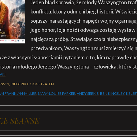
Jeden błąd sprawia, że młody Waszyngton traf
konfliktu, który odmieni bieg historii. W świec
sojuszy, narastających napięć i wojny ogarniają
jego honor, lojalność i odwaga zostają wystaw
najcięższą próbę. Stawiając czoła niebezpiecz
przeciwnikom, Waszyngton musi zmierzyć się ni
kże z własnymi słabościami i pytaniem o to, kim naprawdę chce
istoria młodego Jerzego Waszyngtona – człowieka, który sta
WIN
RWIN, DIEDERIK HOOGSTRATEN
AM FRANKLYN-MILLER
,
MARY-LOUISE PARKER
,
ANDY SERKIS
,
BEN KINGSLEY
,
KELS
ZE SEANSE