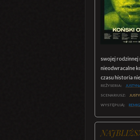
swojej rodzinnej
nieodwracalne ko
czasu historia ni
REŻYSERIA:
JUSTYN
SCENARIUSZ:
JUST
WYSTĘPUJĄ:
REMIG
NAJBLIŻS