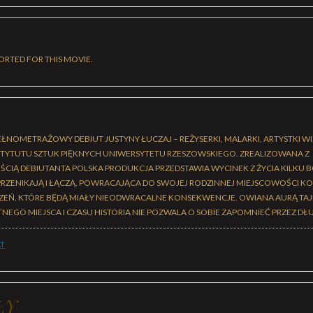
ORTED FOR THIS MOVIE.
EŁNOMETRAŻOWY DEBIUT JUSTYNY ŁUCZAJ – REŻYSERKI, MALARKI, ARTYSTKI W
TYTUTU SZTUK PIĘKNYCH UNIWERSYTETU RZESZOWSKIEGO. ZREALIZOWANA Z
Ą DEBIUTANTA POLSKA PRODUKCJA PRZEDSTAWIA WYCINEK Z ŻYCIA KILKU 
PRZENIKAJĄ I ŁĄCZĄ. POWRACAJĄCA DO SWOJEJ RODZINNEJ MIEJSCOWOŚCI KOBI
EŃ, KTÓRE BĘDĄ MIAŁY NIEODWRACALNE KONSEKWENCJE. OWIANA AURĄ TAJ
GO MIEJSCA I CZASU HISTORIA NIE POZWALA O SOBIE ZAPOMNIEĆ PRZEZ DŁUG
T
ŁY