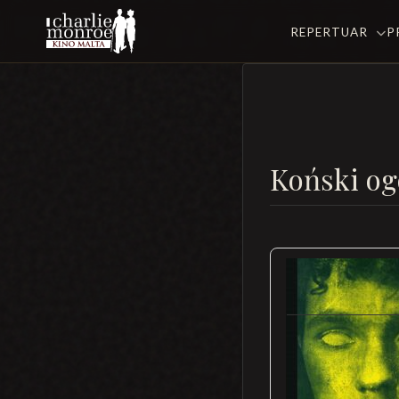
REPERTUAR
P
Koński o