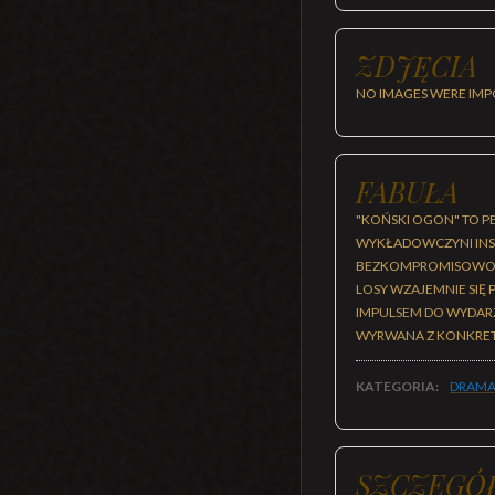
ZDJĘCIA
NO IMAGES WERE IMP
FABUŁA
"KOŃSKI OGON" TO P
WYKŁADOWCZYNI INS
BEZKOMPROMISOWOŚCI
LOSY WZAJEMNIE SIĘ 
IMPULSEM DO WYDARZ
WYRWANA Z KONKRETNE
KATEGORIA:
DRAMA
SZCZEGÓ