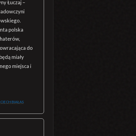
ny Łuczaj –
kładowczyni
owskiego.
nta polska
ohaterów,
 Powracająca do
 będą miały
nego miejsca i
CIECH BIAŁAS