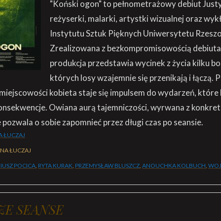
"Koński ogon" to pełnometrażowy debiut Justy
reżyserki, malarki, artystki wizualnej oraz wy
Instytutu Sztuk Pięknych Uniwersytetu Rzesz
Zrealizowana z bezkompromisowością debiuta
produkcja przedstawia wycinek z życia kilku b
których losy wzajemnie się przenikają i łączą.
 miejscowości kobieta staje się impulsem do wydarzeń, które
nsekwencje. Owiana aurą tajemniczości, wyrwana z konkret
e pozwala o sobie zapomnieć przez długi czas po seansie.
A ŁUCZAJ
YNA ŁUCZAJ
IUSZ POCICA
,
RYTA KURAK
,
PRZEMYSŁAW BLUSZCZ
,
ANOUCHKA KOLBUCH
,
WOJ
ZE SEANSE