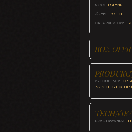
KRAJ:
POLAND
JĘZYK:
POLISH
DATA PREMIERY:
8 
BOX OFFI
PRODUKC
PRODUCENCI:
DREA
INSTYTUT SZTUKI FIL
TECHNIKA
CZAS TRWANIA:
1 