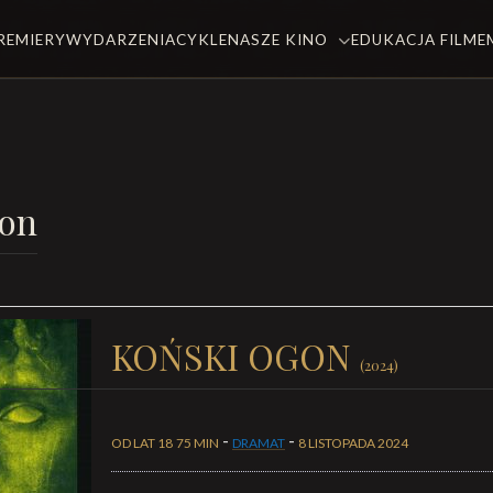
REMIERY
WYDARZENIA
CYKLE
NASZE KINO
EDUKACJA FILM
gon
KOŃSKI OGON
(2024)
-
-
OD LAT 18
75 MIN
DRAMAT
8 LISTOPADA 2024