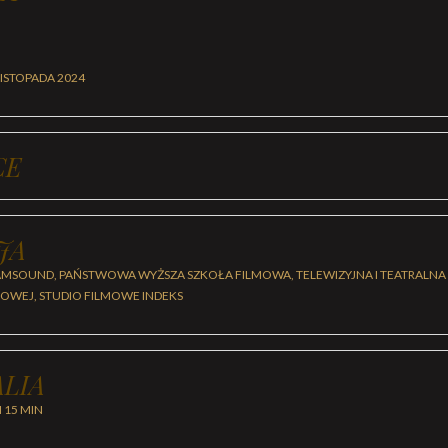
LISTOPADA 2024
CE
JA
MSOUND, PAŃSTWOWA WYŻSZA SZKOŁA FILMOWA, TELEWIZYJNA I TEATRALNA (
MOWEJ, STUDIO FILMOWE INDEKS
LIA
H 15 MIN