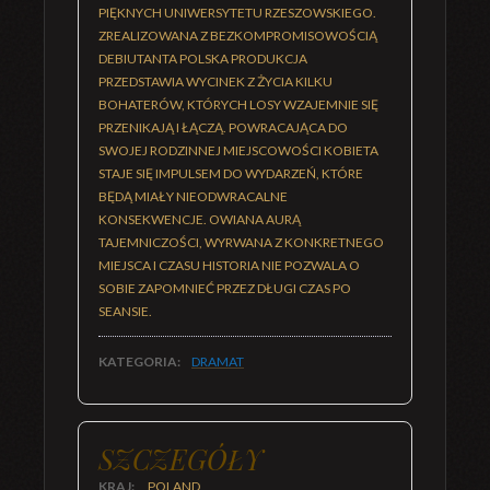
PIĘKNYCH UNIWERSYTETU RZESZOWSKIEGO.
ZREALIZOWANA Z BEZKOMPROMISOWOŚCIĄ
DEBIUTANTA POLSKA PRODUKCJA
PRZEDSTAWIA WYCINEK Z ŻYCIA KILKU
BOHATERÓW, KTÓRYCH LOSY WZAJEMNIE SIĘ
PRZENIKAJĄ I ŁĄCZĄ. POWRACAJĄCA DO
SWOJEJ RODZINNEJ MIEJSCOWOŚCI KOBIETA
STAJE SIĘ IMPULSEM DO WYDARZEŃ, KTÓRE
BĘDĄ MIAŁY NIEODWRACALNE
KONSEKWENCJE. OWIANA AURĄ
TAJEMNICZOŚCI, WYRWANA Z KONKRETNEGO
MIEJSCA I CZASU HISTORIA NIE POZWALA O
SOBIE ZAPOMNIEĆ PRZEZ DŁUGI CZAS PO
SEANSIE.
KATEGORIA:
DRAMAT
SZCZEGÓŁY
KRAJ:
POLAND