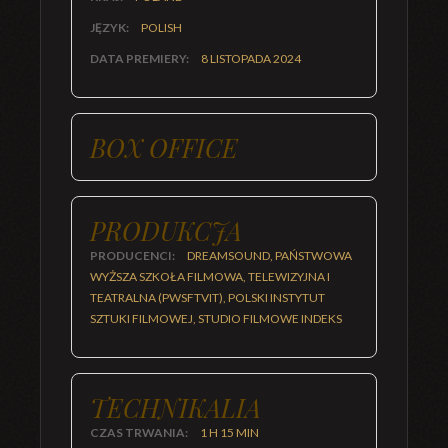
JĘZYK:
POLISH
DATA PREMIERY:
8 LISTOPADA 2024
BOX OFFICE
PRODUKCJA
PRODUCENCI:
DREAMSOUND, PAŃSTWOWA
WYŻSZA SZKOŁA FILMOWA, TELEWIZYJNA I
TEATRALNA (PWSFTVIT), POLSKI INSTYTUT
SZTUKI FILMOWEJ, STUDIO FILMOWE INDEKS
TECHNIKALIA
CZAS TRWANIA:
1 H 15 MIN