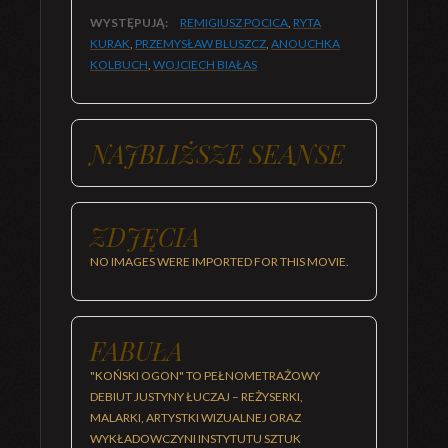
WYSTĘPUJĄ:
REMIGIUSZ POCICA
,
RYTA
KURAK
,
PRZEMYSŁAW BLUSZCZ
,
ANOUCHKA
KOLBUCH
,
WOJCIECH BIAŁAS
NAJBLIŻSZE SEANSE
ZDJĘCIA
NO IMAGES WERE IMPORTED FOR THIS MOVIE.
FABUŁA
"KOŃSKI OGON" TO PEŁNOMETRAŻOWY
DEBIUT JUSTYNY ŁUCZAJ – REŻYSERKI,
MALARKI, ARTYSTKI WIZUALNEJ ORAZ
WYKŁADOWCZYNI INSTYTUTU SZTUK