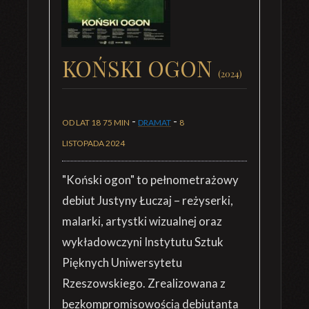
KOŃSKI OGON
(2024)
-
-
OD LAT 18
75 MIN
DRAMAT
8
LISTOPADA 2024
"Koński ogon" to pełnometrażowy
debiut Justyny Łuczaj – reżyserki,
malarki, artystki wizualnej oraz
wykładowczyni Instytutu Sztuk
Pięknych Uniwersytetu
Rzeszowskiego. Zrealizowana z
bezkompromisowością debiutanta