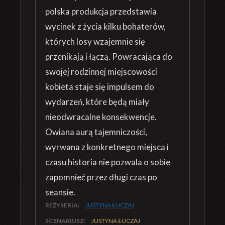
polska produkcja przedstawia
wycinek z życia kilku bohaterów,
których losy wzajemnie się
przenikają i łączą. Powracająca do
swojej rodzinnej miejscowości
kobieta staje się impulsem do
wydarzeń, które będą miały
nieodwracalne konsekwencje.
Owiana aurą tajemniczości,
wyrwana z konkretnego miejsca i
czasu historia nie pozwala o sobie
zapomnieć przez długi czas po
seansie.
REŻYSERIA:
JUSTYNA ŁUCZAJ
SCENARIUSZ:
JUSTYNA ŁUCZAJ