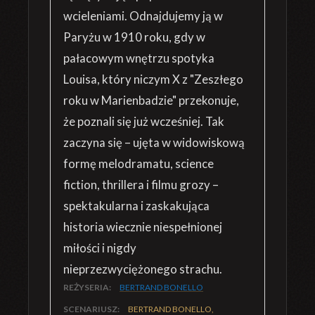
wcieleniami. Odnajdujemy ją w
Paryżu w 1910 roku, gdy w
pałacowym wnętrzu spotyka
Louisa, który niczym X z "Zeszłego
roku w Marienbadzie" przekonuje,
że poznali się już wcześniej. Tak
zaczyna się – ujęta w widowiskową
formę melodramatu, science
fiction, thrillera i filmu grozy –
spektakularna i zaskakująca
historia wiecznie niespełnionej
miłości i nigdy
nieprzezwyciężonego strachu.
REŻYSERIA:
BERTRAND BONELLO
SCENARIUSZ:
BERTRAND BONELLO,