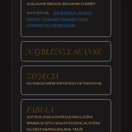
GUILLAUME BRÉAUD, BENJAMIN CHARBIT
WYSTĘPUJĄ:
LÉA SEYDOUX
,
GEORGE
MACKAY
,
GUSLAGIE MALANDA
,
ELINA
LÖWENSOHN
,
XAVIER DOLAN
NAJBLIŻSZE SEANSE
ZDJĘCIA
NO IMAGES WERE IMPORTED FOR THIS MOVIE.
FABUŁA
JEST ROK 2044, KONTROLĘ NAD LUDŹMI
SPRAWUJE SZTUCZNA INTELIGENCJA, KTÓRA
GŁOSEM XAVIERA DOLANA, TAKŻE