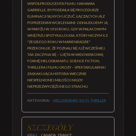
WSPÓŁPRODUCENTA FILMU, NAMAWIA
GABRIELLE, BY PODDAŁA SIĘ PROCEDURZE
ELIMINACJI SILNYCH UCZUĆ, ŁĄCZĄCYCH JĄ Z
POPRZEDNIMI WCIELENIAMI. ODNAJDUJEMY JĄ
W PARYŻU W 1910 ROKU, GDY W PAŁACOWYM
WNĘTRZU SPOTYKA LOUISA, KTÓRY NICZYM X Z
"ZESZŁEGO ROKU W MARIENBADZIE"
PRZEKONUJE, ŻE POZNALI SIĘ JUŻ WCZEŚNIEJ.
TAK ZACZYNA SIĘ – UJĘTA W WIDOWISKOWĄ
FORMĘ MELODRAMATU, SCIENCE FICTION,
THRILLERA I FILMU GROZY – SPEKTAKULARNA I
ZASKAKUJĄCA HISTORIA WIECZNIE
NIESPEŁNIONEJ MIŁOŚCI I NIGDY
NIEPRZEZWYCIĘŻONEGO STRACHU.
KATEGORIA:
MELODRAMAT
,
SCI-FI
,
THRILLER
SZCZEGÓŁY
KRAJ:
CANADA, FRANCE