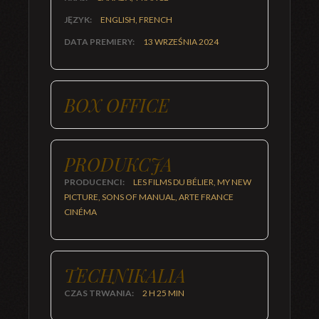
JĘZYK:
ENGLISH, FRENCH
DATA PREMIERY:
13 WRZEŚNIA 2024
BOX OFFICE
PRODUKCJA
PRODUCENCI:
LES FILMS DU BÉLIER, MY NEW
PICTURE, SONS OF MANUAL, ARTE FRANCE
CINÉMA
TECHNIKALIA
CZAS TRWANIA:
2 H 25 MIN