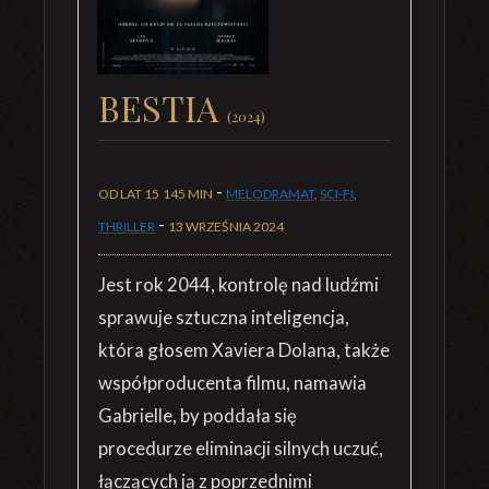
BESTIA
(2024)
-
OD LAT 15
145 MIN
MELODRAMAT
,
SCI-FI
,
-
THRILLER
13 WRZEŚNIA 2024
Jest rok 2044, kontrolę nad ludźmi
sprawuje sztuczna inteligencja,
która głosem Xaviera Dolana, także
współproducenta filmu, namawia
Gabrielle, by poddała się
procedurze eliminacji silnych uczuć,
łączących ją z poprzednimi