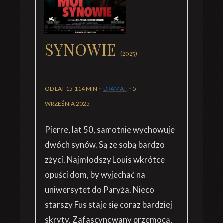
SYNOWIE
(2025)
-
-
OD LAT 15
114 MIN
DRAMAT
5
WRZEŚNIA 2025
Pierre, lat 50, samotnie wychowuje
dwóch synów. Są ze sobą bardzo
zżyci. Najmłodszy Louis wkrótce
opuści dom, by wyjechać na
uniwersytet do Paryża. Nieco
starszy Fus staje się coraz bardziej
skryty. Zafascynowany przemocą,