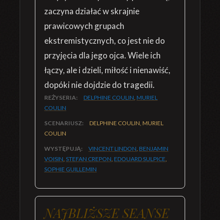
zaczyna działać w skrajnie
prawicowych grupach
ekstremistycznych, co jest nie do
przyjęcia dla jego ojca. Wiele ich
łączy, ale i dzieli, miłość i nienawiść,
dopóki nie dojdzie do tragedii.
REŻYSERIA:
DELPHINE COULIN
,
MURIEL
COULIN
SCENARIUSZ:
DELPHINE COULIN, MURIEL
COULIN
WYSTĘPUJĄ:
VINCENT LINDON
,
BENJAMIN
VOISIN
,
STEFAN CREPON
,
EDOUARD SULPICE
,
SOPHIE GUILLEMIN
NAJBLIŻSZE SEANSE