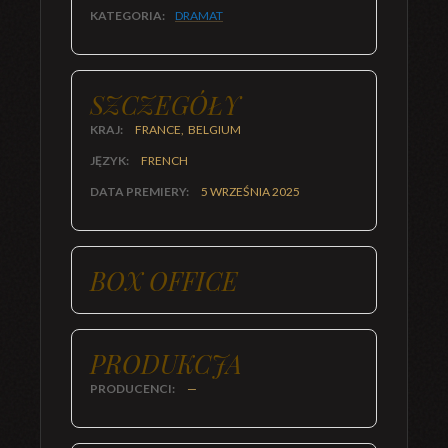
KATEGORIA:
DRAMAT
SZCZEGÓŁY
KRAJ:
FRANCE, BELGIUM
JĘZYK:
FRENCH
DATA PREMIERY:
5 WRZEŚNIA 2025
BOX OFFICE
PRODUKCJA
PRODUCENCI:
—