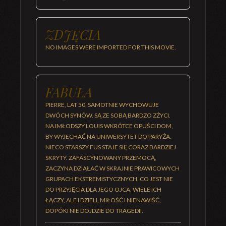
ZDJĘCIA
NO IMAGES WERE IMPORTED FOR THIS MOVIE.
FABUŁA
PIERRE, LAT 50, SAMOTNIE WYCHOWUJE
DWÓCH SYNÓW. SĄ ZE SOBĄ BARDZO ZŻYCI.
NAJMŁODSZY LOUIS WKRÓTCE OPUŚCI DOM,
BY WYJECHAĆ NA UNIWERSYTET DO PARYŻA.
NIECO STARSZY FUS STAJE SIĘ CORAZ BARDZIEJ
SKRYTY. ZAFASCYNOWANY PRZEMOCĄ,
ZACZYNA DZIAŁAĆ W SKRAJNIE PRAWICOWYCH
GRUPACH EKSTREMISTYCZNYCH, CO JEST NIE
DO PRZYJĘCIA DLA JEGO OJCA. WIELE ICH
ŁĄCZY, ALE I DZIELI, MIŁOŚĆ I NIENAWIŚĆ,
DOPÓKI NIE DOJDZIE DO TRAGEDII.