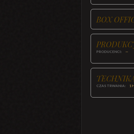
BOX OFFI
PRODUKC
PRODUCENCI:
—
TECHNIKA
CZAS TRWANIA:
1 