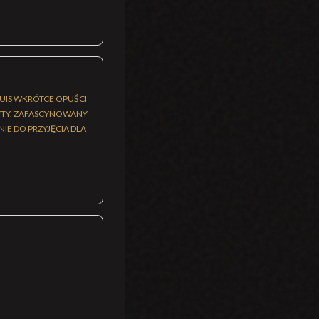
OUIS WKRÓTCE OPUŚCI
RYTY. ZAFASCYNOWANY
IE DO PRZYJĘCIA DLA