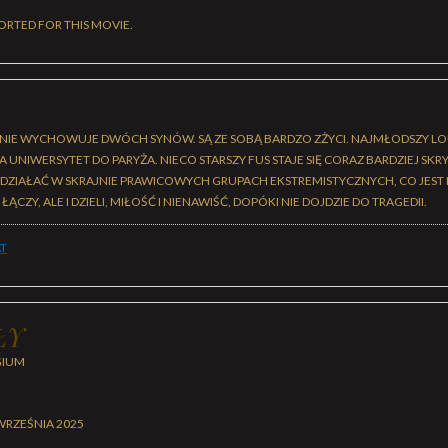
ORTED FOR THIS MOVIE.
MOTNIE WYCHOWUJE DWÓCH SYNÓW. SĄ ZE SOBĄ BARDZO ZŻYCI. NAJMŁODSZY L
 UNIWERSYTET DO PARYŻA. NIECO STARSZY FUS STAJE SIĘ CORAZ BARDZIEJ SK
DZIAŁAĆ W SKRAJNIE PRAWICOWYCH GRUPACH EKSTREMISTYCZNYCH, CO JEST N
ŁĄCZY, ALE I DZIELI, MIŁOŚĆ I NIENAWIŚĆ, DOPÓKI NIE DOJDZIE DO TRAGEDII.
T
ŁY
GIUM
WRZEŚNIA 2025