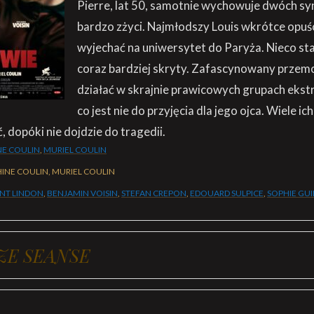
Pierre, lat 50, samotnie wychowuje dwóch sy
bardzo zżyci. Najmłodszy Louis wkrótce opuś
wyjechać na uniwersytet do Paryża. Nieco star
coraz bardziej skryty. Zafascynowany przem
działać w skrajnie prawicowych grupach ekst
co jest nie do przyjęcia dla jego ojca. Wiele ich ł
ć, dopóki nie dojdzie do tragedii.
NE COULIN
,
MURIEL COULIN
INE COULIN, MURIEL COULIN
NT LINDON
,
BENJAMIN VOISIN
,
STEFAN CREPON
,
EDOUARD SULPICE
,
SOPHIE GUI
ZE SEANSE