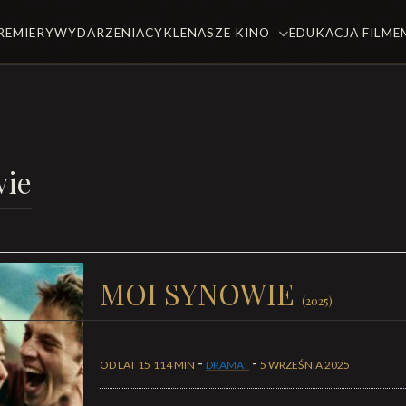
REMIERY
WYDARZENIA
CYKLE
NASZE KINO
EDUKACJA FILM
wie
MOI SYNOWIE
(2025)
-
-
OD LAT 15
114 MIN
DRAMAT
5 WRZEŚNIA 2025