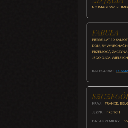
NO IMAGES WERE IMP
FABUŁA
PIERRE, LAT 50, SA
DOM, BY WYJECHAĆ NA
PRZEMOCĄ, ZACZYNA 
JEGO OJCA. WIELE ICH 
KATEGORIA:
DRAMA
SZCZEGÓ
KRAJ:
FRANCE, BEL
JĘZYK:
FRENCH
DATA PREMIERY:
5 