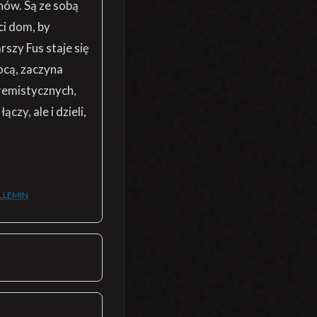
nów. Są ze sobą
ci dom, by
szy Fus staje się
ocą, zaczyna
remistycznych,
ączy, ale i dzieli,
LLEMIN