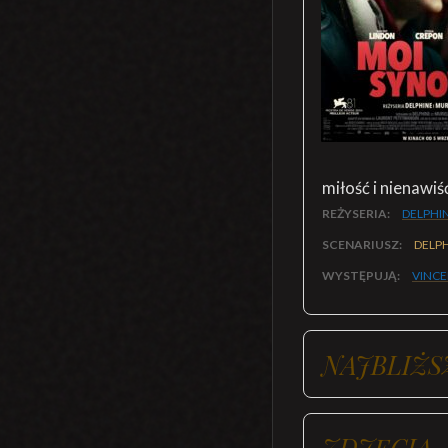
miłość i nienawiś
REŻYSERIA:
DELPHI
SCENARIUSZ:
DELPH
WYSTĘPUJĄ:
VINCE
NAJBLIŻS
ZDJĘCIA