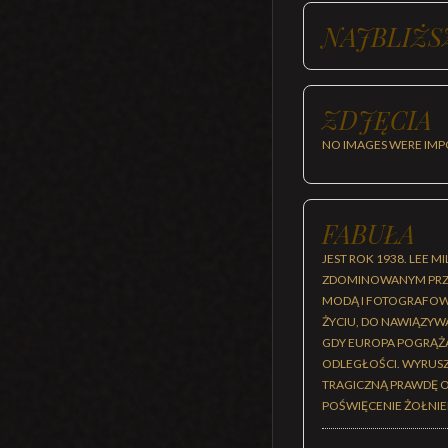
NAJBLIŻS
ZDJĘCIA
NO IMAGES WERE IMP
FABUŁA
JEST ROK 1938. LEE 
ZDOMINOWANYM PRZEZ
MODĄ I FOTOGRAFOW
ŻYCIU, DO NAWIĄZYW
GDY EUROPA POGRĄŻA 
ODLEGŁOŚCI. WYRUSZ
TRAGICZNĄ PRAWDĘ O
POŚWIĘCENIE ŻOŁNIE