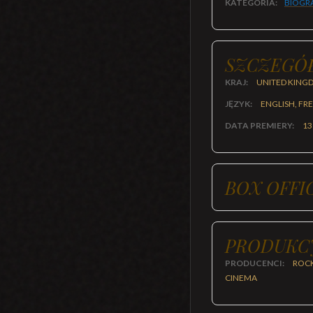
KATEGORIA:
BIOGR
SZCZEGÓ
KRAJ:
UNITED KINGD
JĘZYK:
ENGLISH, FR
DATA PREMIERY:
13
BOX OFFI
PRODUKC
PRODUCENCI:
ROCK
CINEMA