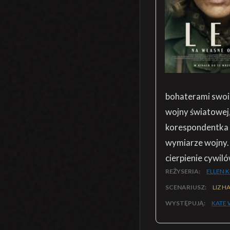
bohaterami swoic
wojny światowej, 
korespondentka w
wymiarze wojny. 
cierpienie cywil
REŻYSERIA:
ELLEN 
SCENARIUSZ:
LIZ H
WYSTĘPUJĄ:
KATE 