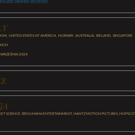
AFICZNY
,
DRAMAT
,
WOJENNY
ŁY
OM, UNITED STATES OF AMERICA, NORWAY, AUSTRALIA, IRELAND, SINGAPORE
ENCH
 WRZEŚNIA 2024
CE
JA
ET SCIENCE, BROUHAHA ENTERTAINMENT, HANTZ MOTION PICTURES, HOPSCOT