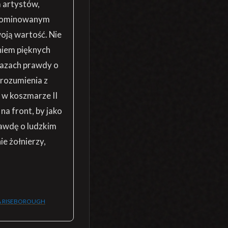
a artystów,
 zdominowanym
oją wartość. Nie
niem pięknych
razach prawdy o
rozumienia z
 w koszmarze II
na front, by jako
rawdę o ludzkim
e żołnierzy,
 RISEBOROUGH