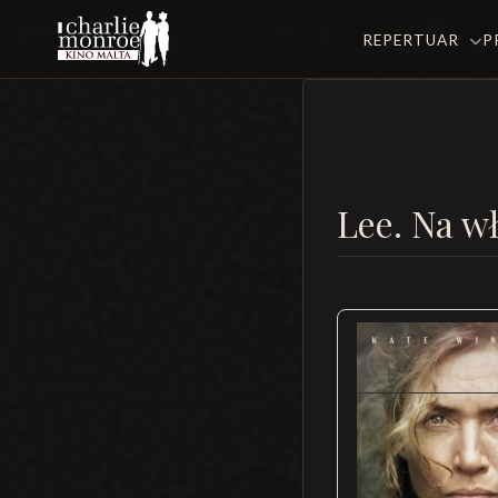
REPERTUAR
P
Lee. Na w