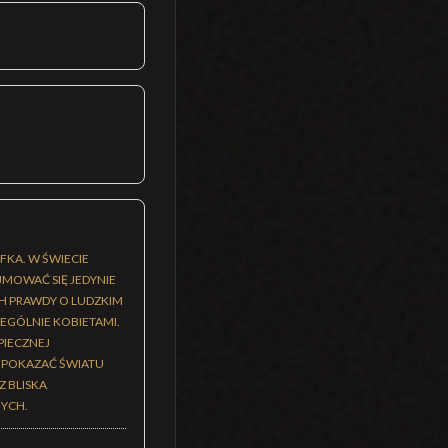
FKA. W ŚWIECIE
MOWAĆ SIĘ JEDYNIE
H PRAWDY O LUDZKIM
EGÓLNIE KOBIETAMI.
PIECZNEJ
" POKAZAĆ ŚWIATU
 BLISKA
NYCH.