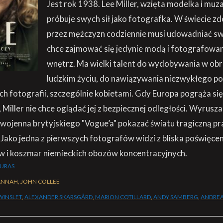
Jest rok 1938. Lee Miller, wzięta modelka i muz
próbuje swych sił jako fotografka. W świecie
przez mężczyzn codziennie musi udowadniać sw
chce zajmować się jedynie modą i fotografowa
wnętrz. Ma wielki talent do wydobywania w ob
ludzkim życiu, do nawiązywania niezwykłego po
h fotografii, szczególnie kobietami. Gdy Europa pogrąża się
Miller nie chce oglądać jej z bezpiecznej odległości. Wyrusza 
ojenna brytyjskiego "Vogue’a" pokazać światu tragiczną p
Jako jedna z pierwszych fotografów widzi z bliska poświęceni
ów i koszmar niemieckich obozów koncentracyjnych.
KURAS
ANNAH, JOHN COLLEE
WINSLET
,
ALEXANDER SKARSGÅRD
,
MARION COTILLARD
,
ANDY SAMBERG
,
ANDREA