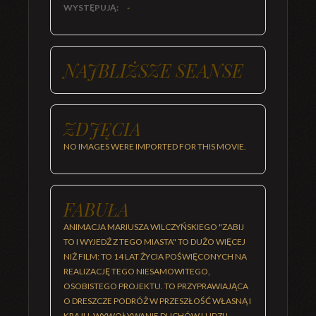
WYSTĘPUJĄ:
-
NAJBLIŻSZE SEANSE
ZDJĘCIA
NO IMAGES WERE IMPORTED FOR THIS MOVIE.
FABUŁA
ANIMACJA MARIUSZA WILCZYŃSKIEGO "ZABIJ
TO I WYJEDŹ Z TEGO MIASTA" TO DUŻO WIĘCEJ
NIŻ FILM: TO 14 LAT ŻYCIA POŚWIĘCONYCH NA
REALIZACJĘ TEGO NIESAMOWITEGO,
OSOBISTEGO PROJEKTU. TO PRZYPRAWIAJĄCA
O DRESZCZE PODRÓŻ W PRZESZŁOŚĆ WŁASNĄ I
KRAJU, WYWOŁYWANIE DUCHÓW LUDZI I