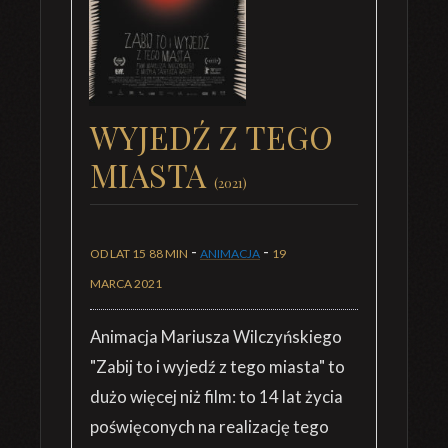
WYJEDŹ Z TEGO
MIASTA
(2021)
-
-
OD LAT 15
88 MIN
ANIMACJA
19
MARCA 2021
Animacja Mariusza Wilczyńskiego
"Zabij to i wyjedź z tego miasta" to
dużo więcej niż film: to 14 lat życia
poświęconych na realizację tego