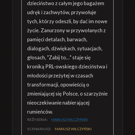
dzieciństwo z całym jego bagażem
udręk i zachwytów, przywołuje
tych, którzy odeszli, by dać im nowe
życie. Zanurzony w przywołanych z
pamięci detalach, barwach,
dialogach, dźwiękach, sytuacjach,
głosach, "Zabij to…" staje się
kroniką PRL-owskiego dzieciństwa i
młodości przeżytej w czasach
transformacji, opowieścią o
zmieniającej się Polsce, o szarzyźnie
nieoczekiwanie nabierającej
rumieńców.
REŻYSERIA:
MARIUSZ WILCZYŃSKI
SCENARIUSZ:
MARIUSZ WILCZYŃSKI