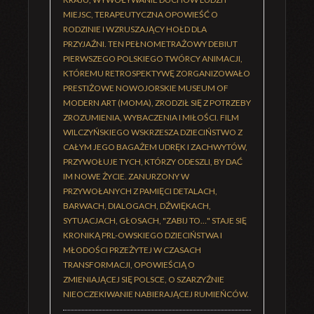
MIEJSC, TERAPEUTYCZNA OPOWIEŚĆ O
RODZINIE I WZRUSZAJĄCY HOŁD DLA
PRZYJAŹNI. TEN PEŁNOMETRAŻOWY DEBIUT
PIERWSZEGO POLSKIEGO TWÓRCY ANIMACJI,
KTÓREMU RETROSPEKTYWĘ ZORGANIZOWAŁO
PRESTIŻOWE NOWOJORSKIE MUSEUM OF
MODERN ART (MOMA), ZRODZIŁ SIĘ Z POTRZEBY
ZROZUMIENIA, WYBACZENIA I MIŁOŚCI. FILM
WILCZYŃSKIEGO WSKRZESZA DZIECIŃSTWO Z
CAŁYM JEGO BAGAŻEM UDRĘK I ZACHWYTÓW,
PRZYWOŁUJE TYCH, KTÓRZY ODESZLI, BY DAĆ
IM NOWE ŻYCIE. ZANURZONY W
PRZYWOŁANYCH Z PAMIĘCI DETALACH,
BARWACH, DIALOGACH, DŹWIĘKACH,
SYTUACJACH, GŁOSACH, "ZABIJ TO…" STAJE SIĘ
KRONIKĄ PRL-OWSKIEGO DZIECIŃSTWA I
MŁODOŚCI PRZEŻYTEJ W CZASACH
TRANSFORMACJI, OPOWIEŚCIĄ O
ZMIENIAJĄCEJ SIĘ POLSCE, O SZARZYŹNIE
NIEOCZEKIWANIE NABIERAJĄCEJ RUMIEŃCÓW.