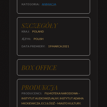
KATEGORIA:
ANIMACJA
SZCZEGÓŁY
KRAJ:
POLAND
JĘZYK:
POLISH
DATA PREMIERY:
19 MARCA 2021
BOX OFFICE
PRODUKCJA
PRODUCENCI:
FILMOTEKA NARODOWA –
INSTYTUT AUDIOWIZUALNY, INSTYTUT ADAMA
MICKIEWICZA, EC1 ŁÓDŹ – MIASTO KULTURY,