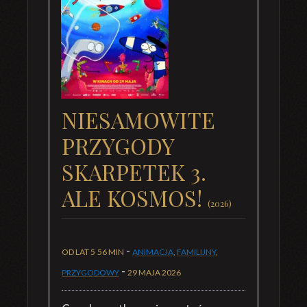
NIESAMOWITE
PRZYGODY
SKARPETEK 3.
ALE KOSMOS!
(2026)
-
OD LAT 5
56 MIN
ANIMACJA
,
FAMILIJNY
,
-
PRZYGODOWY
29 MAJA 2026