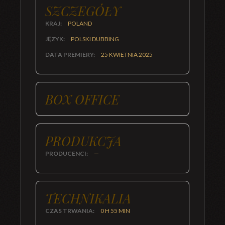
SZCZEGÓŁY
KRAJ:
POLAND
JĘZYK:
POLSKI DUBBING
DATA PREMIERY:
25 KWIETNIA 2025
BOX OFFICE
PRODUKCJA
PRODUCENCI:
—
TECHNIKALIA
CZAS TRWANIA:
0 H 55 MIN