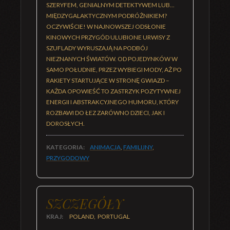
SZERYFEM, GENIALNYM DETEKTYWEM LUB...
MIĘDZYGALAKTYCZNYM PODRÓŻNIKIEM?
OCZYWIŚCIE! W NAJNOWSZEJ ODSŁONIE
KINOWYCH PRZYGÓD ULUBIONE URWISY Z
SZUFLADY WYRUSZAJĄ NA PODBÓJ
NIEZNANYCH ŚWIATÓW. OD POJEDYNKÓW W
SAMO POŁUDNIE, PRZEZ WYBIEGI MODY, AŻ PO
RAKIETY STARTUJĄCE W STRONĘ GWIAZD –
KAŻDA OPOWIEŚĆ TO ZASTRZYK POZYTYWNEJ
ENERGII I ABSTRAKCYJNEGO HUMORU, KTÓRY
ROZBAWI DO ŁEZ ZARÓWNO DZIECI, JAK I
DOROSŁYCH.
KATEGORIA:
ANIMACJA
,
FAMILIJNY
,
PRZYGODOWY
SZCZEGÓŁY
KRAJ:
POLAND, PORTUGAL