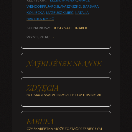
REŻYSERIA:
ELŻBIETA WĄSIK
,
PAWEŁ
WENDORFF
,
JAROSŁAW SZYSZKO
,
BARBARA
KONIECKA
,
MATEUSZ KMIEĆ
,
NATALIA
BARTSKA-KMIEĆ
SCENARIUSZ:
JUSTYNA BEDNAREK
WYSTĘPUJĄ:
-
NAJBLIŻSZE SEANSE
ZDJĘCIA
NO IMAGES WERE IMPORTED FOR THIS MOVIE.
FABUŁA
CZY SKARPETKA MOŻE ZOSTAĆ PRZEBIEGŁYM