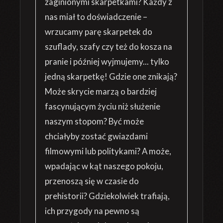
zaginionymi skarpetkami? Każdy z
nas miał to doświadczenie –
wrzucamy parę skarpetek do
szuflady, szafy czy też do kosza na
pranie i później wyjmujemy... tylko
jedną skarpetkę! Gdzie one znikają?
Może skrycie marzą o bardziej
fascynującym życiu niż służenie
naszym stopom? Być może
chciałyby zostać gwiazdami
filmowymi lub politykami? A może,
wpadając w kąt naszego pokoju,
przenoszą się w czasie do
prehistorii? Gdziekolwiek trafiają,
ich przygody na pewno są