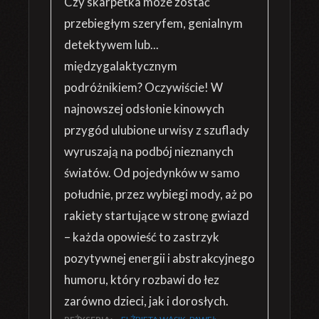
Czy skarpetka może zostać
przebiegłym szeryfem, genialnym
detektywem lub...
międzygalaktycznym
podróżnikiem? Oczywiście! W
najnowszej odsłonie kinowych
przygód ulubione urwisy z szuflady
wyruszają na podbój nieznanych
światów. Od pojedynków w samo
południe, przez wybiegi mody, aż po
rakiety startujące w stronę gwiazd
– każda opowieść to zastrzyk
pozytywnej energii i abstrakcyjnego
humoru, który rozbawi do łez
zarówno dzieci, jak i dorosłych.