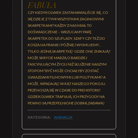
FABUŁA
CZY KIEDYKOLWIEK ZASTANAWIALIŚCIE SIĘ, CO
SIĘ DZIEJE Z TYMI WSZYSTKIMI ZAGINIONYMI
SKARPETKAMI? KAŻDY Z NAS MIAŁ TO
DOŚWIADCZENIE – WRZUCAMY PARĘ
SKARPETEK DO SZUFLADY, SZAFY CZY TEŻ DO
KOSZA NA PRANIE I PÓŹNIEJ WYJMUJEMY...
TYLKO JEDNĄ SKARPETKĘ! GDZIE ONE ZNIKAJĄ?
MOŻE SKRYCIE MARZĄ O BARDZIEJ
FASCYNUJĄCYM ŻYCIU NIŻ SŁUŻENIE NASZYM
STOPOM? BYĆ MOŻE CHCIAŁYBY ZOSTAĆ
GWIAZDAMI FILMOWYMI LUB POLITYKAMI? A
MOŻE, WPADAJĄC W KĄT NASZEGO POKOJU,
PRZENOSZĄ SIĘ W CZASIE DO PREHISTORII?
GDZIEKOLWIEK TRAFIAJĄ, ICH PRZYGODY NA
PEWNO SĄ PRZEPEŁNIONE DOBRĄ ZABAWĄ!
KATEGORIA:
ANIMACJA