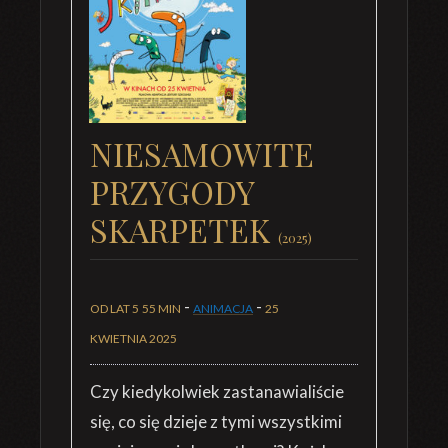
NIESAMOWITE
PRZYGODY
SKARPETEK
(2025)
-
-
OD LAT 5
55 MIN
ANIMACJA
25
KWIETNIA 2025
Czy kiedykolwiek zastanawialiście
się, co się dzieje z tymi wszystkimi