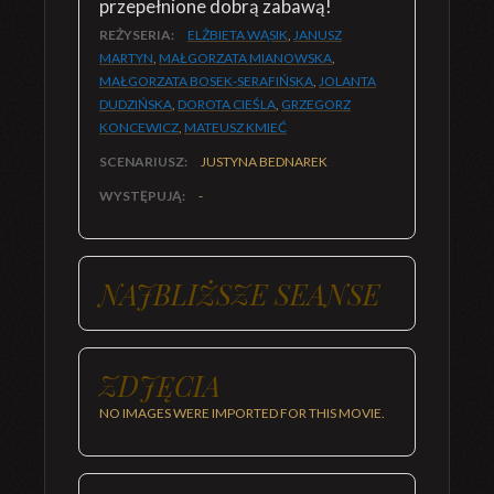
przepełnione dobrą zabawą!
REŻYSERIA:
ELŻBIETA WĄSIK
,
JANUSZ
MARTYN
,
MAŁGORZATA MIANOWSKA
,
MAŁGORZATA BOSEK-SERAFIŃSKA
,
JOLANTA
DUDZIŃSKA
,
DOROTA CIEŚLA
,
GRZEGORZ
KONCEWICZ
,
MATEUSZ KMIEĆ
SCENARIUSZ:
JUSTYNA BEDNAREK
WYSTĘPUJĄ:
-
NAJBLIŻSZE SEANSE
ZDJĘCIA
NO IMAGES WERE IMPORTED FOR THIS MOVIE.