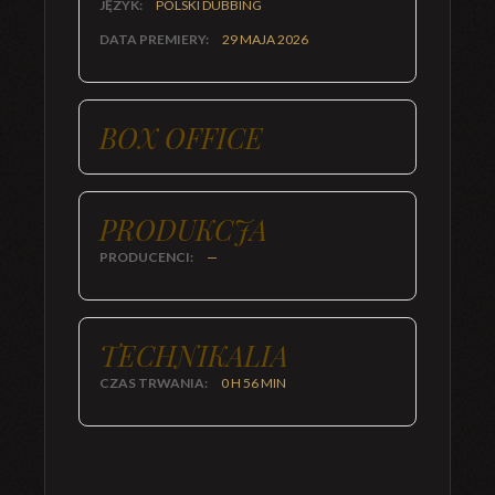
JĘZYK:
POLSKI DUBBING
DATA PREMIERY:
29 MAJA 2026
BOX OFFICE
PRODUKCJA
PRODUCENCI:
—
TECHNIKALIA
CZAS TRWANIA:
0 H 56 MIN