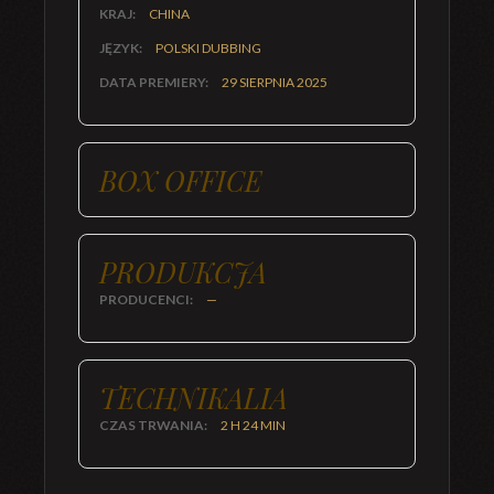
KRAJ:
CHINA
JĘZYK:
POLSKI DUBBING
DATA PREMIERY:
29 SIERPNIA 2025
BOX OFFICE
PRODUKCJA
PRODUCENCI:
—
TECHNIKALIA
CZAS TRWANIA:
2 H 24 MIN