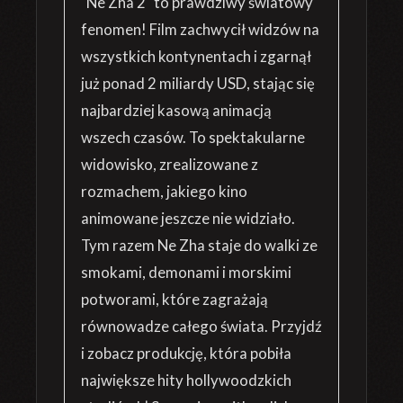
"Ne Zha 2" to prawdziwy światowy
fenomen! Film zachwycił widzów na
wszystkich kontynentach i zgarnął
już ponad 2 miliardy USD, stając się
najbardziej kasową animacją
wszech czasów. To spektakularne
widowisko, zrealizowane z
rozmachem, jakiego kino
animowane jeszcze nie widziało.
Tym razem Ne Zha staje do walki ze
smokami, demonami i morskimi
potworami, które zagrażają
równowadze całego świata. Przyjdź
i zobacz produkcję, która pobiła
największe hity hollywoodzkich