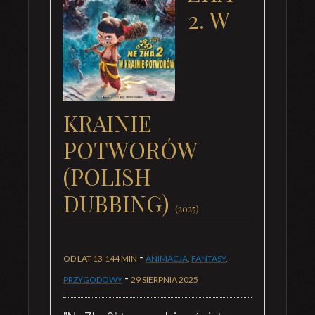
2. W
KRAINIE
POTWORÓW
(POLISH
DUBBING)
(2025)
-
OD LAT 13
144 MIN
ANIMACJA
,
FANTASY
,
-
PRZYGODOWY
29 SIERPNIA 2025