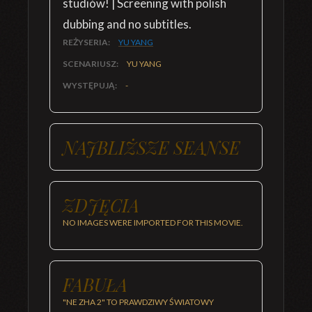
studiów! | Screening with polish
dubbing and no subtitles.
REŻYSERIA:
YU YANG
SCENARIUSZ:
YU YANG
WYSTĘPUJĄ:
-
NAJBLIŻSZE SEANSE
ZDJĘCIA
NO IMAGES WERE IMPORTED FOR THIS MOVIE.
FABUŁA
"NE ZHA 2" TO PRAWDZIWY ŚWIATOWY