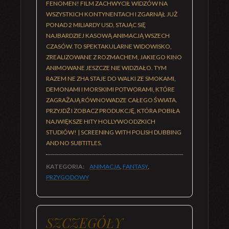
FENOMEN! FILM ZACHWYCIŁ WIDZÓW NA
WSZYSTKICH KONTYNENTACH I ZGARNĄŁ JUŻ
PONAD 2 MILIARDY USD, STAJĄC SIĘ
NAJBARDZIEJ KASOWĄ ANIMACJĄ WSZECH
CZASÓW. TO SPEKTAKULARNE WIDOWISKO,
ZREALIZOWANE Z ROZMACHEM, JAKIEGO KINO
ANIMOWANE JESZCZE NIE WIDZIAŁO. TYM
RAZEM NE ZHA STAJE DO WALKI ZE SMOKAMI,
DEMONAMI I MORSKIMI POTWORAMI, KTÓRE
ZAGRAŻAJĄ RÓWNOWADZE CAŁEGO ŚWIATA.
PRZYJDŹ I ZOBACZ PRODUKCJĘ, KTÓRA POBIŁA
NAJWIĘKSZE HITY HOLLYWOODZKICH
STUDIÓW! | SCREENING WITH POLISH DUBBING
AND NO SUBTITLES.
KATEGORIA:
ANIMACJA
,
FANTASY
,
PRZYGODOWY
SZCZEGÓŁY