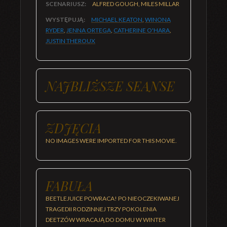
SCENARIUSZ:
ALFRED GOUGH, MILES MILLAR
WYSTĘPUJĄ:
MICHAEL KEATON
,
WINONA
RYDER
,
JENNA ORTEGA
,
CATHERINE O'HARA
,
JUSTIN THEROUX
NAJBLIŻSZE SEANSE
ZDJĘCIA
NO IMAGES WERE IMPORTED FOR THIS MOVIE.
FABUŁA
BEETLEJUICE POWRACA! PO NIEOCZEKIWANEJ
TRAGEDII RODZINNEJ TRZY POKOLENIA
DEETZÓW WRACAJĄ DO DOMU W WINTER