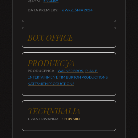
JĘZYK:
ENGLISH
DATA PREMIERY:
6 WRZEŚNIA
2024
BOX OFFICE
PRODUKCJA
PRODUCENCI:
WARNER BROS.
,
PLAN B
ENTERTAINMENT
,
TIM BURTON PRODUCTIONS
,
KATZSMITH PRODUCTIONS
TECHNIKALIA
CZAS TRWANIA:
1 H 45 MIN