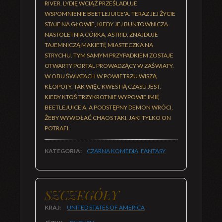
RIVER. LYDIĘ WCIĄŻ PRZEŚLADUJE
WSPOMNIENIE BEETLEJUICE'A. TERAZ JEJ ŻYCIE
STAJE NA GŁOWIE, KIEDY JEJ BUNTOWNICZA
NASTOLETNIA CÓRKA, ASTRID, ZNAJDUJE
TAJEMNICZĄ MAKIETĘ MIASTECZKA NA
STRYCHU. TYM SAMYM PRZYPADKIEM ZOSTAJE
OTWARTY PORTAL PROWADZĄCY W ZAŚWIATY.
W OBU ŚWIATACH W POWIETRZU WISZĄ
KŁOPOTY, TAK WIĘC KWESTIĄ CZASU JEST,
KIEDY KTOŚ TRZYKROTNIE WYPOWIE IMIĘ
BEETLEJUICE'A, A PODSTĘPNY DEMON WRÓCI,
ŻEBY WYWOŁAĆ CHAOS TAKI, JAKI TYLKO ON
POTRAFI.
KATEGORIA:
CZARNA KOMEDIA
,
FANTASY
SZCZEGÓŁY
KRAJ:
UNITED STATES OF AMERICA