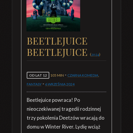
BEETLEJUICE
BEETLEJUICE
(
2024
)
-
OD LAT 12
105 MIN
CZARNA KOMEDIA
,
-
FANTASY
6 WRZEŚNIA
2024
Beetlejuice powraca! Po
nieoczekiwanej tragedii rodzinnej
trzy pokolenia Deetzów wracają do
domu w Winter River. Lydię wciąż