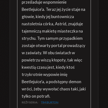
prześladuje wspomnienie
Beetlejuice'a. Teraz jej życie staje na
głowie, kiedy jej buntownicza
nastoletnia córka, Astrid, znajduje
tajemniczą makietę miasteczka na
strychu. Tym samym przypadkiem
zostaje otwarty portal prowadzący
w zaświaty. W obu światach w
powietrzu wiszą kłopoty, tak więc
kwestią czasu jest, kiedy ktoś
trzykrotnie wypowie imię
Beetlejuice'a, a podstępny demon
wróci, żeby wywołać chaos taki, jaki
tylko on potrafi.
REŻYSERIA:
TIM BURTON