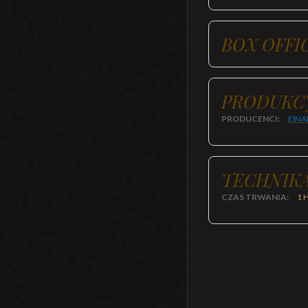
BOX OFFI
PRODUKC
PRODUCENCI:
EINA
TECHNIKA
CZAS TRWANIA:
1 