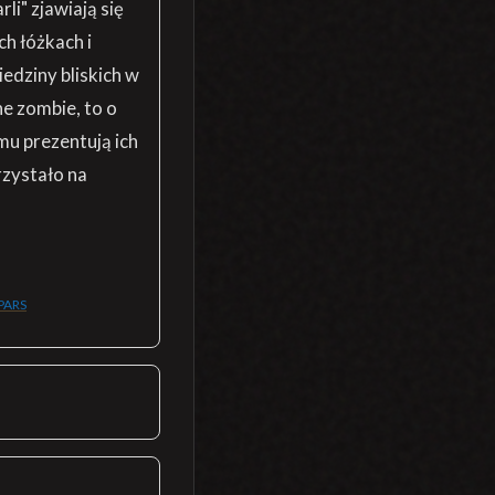
li" zjawiają się
h łóżkach i
edziny bliskich w
ne zombie, to o
mu prezentują ich
rzystało na
PARS