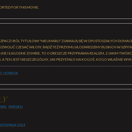
ORTED FOR THIS MOVIE.
ZPACZ I BÓL TYTUŁOWI "NIEUMARLI" ZJAWIAJĄ SIĘ W OPUSTOSZAŁYCH DOMAC
ZWOLIĆ CZESAĆ WŁOSY, BĄDŹ TEŻ PRZYJMUJĄ ODWIEDZINY BLISKICH W SZPIT
NE I ŁAGODNE ZOMBIE, TO O DRESZCZE PRZYPRAWIA REALIZM, Z JAKIM TWÓRC
N, A TEN JEST NIESZCZEGÓLNY, JAK PRZYSTAŁO NA KOGOŚ, KOGO WŁAŚNIE WY
T
,
HORROR
ŁY
WAY
,
SWEDEN
LISTOPADA
2024