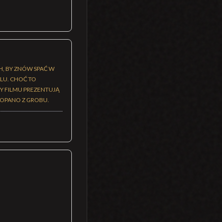
H, BY ZNÓW SPAĆ W
ALU. CHOĆ TO
Y FILMU PREZENTUJĄ
KOPANO Z GROBU.