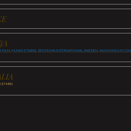
CE
JA
R FILM
,
FILMIKI ETAIRIA
,
ZENTROPA INTERNATIONAL SWEDEN
,
ANONYMOUS CONT
LIA
H 37 MIN