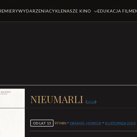
REMIERY
WYDARZENIA
CYKLE
NASZE KINO
EDUKACJA FILM
NIEUMARLI
(
2024
)
-
-
OD LAT 15
97 MIN
DRAMAT
,
HORROR
8 LISTOPADA
2024