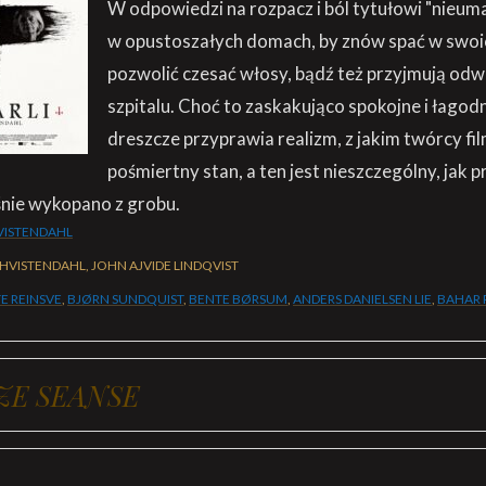
W odpowiedzi na rozpacz i ból tytułowi "nieumar
w opustoszałych domach, by znów spać w swoic
pozwolić czesać włosy, bądź też przyjmują odwi
szpitalu. Choć to zaskakująco spokojne i łagod
dreszcze przyprawia realizm, z jakim twórcy fil
pośmiertny stan, a ten jest nieszczególny, jak p
śnie wykopano z grobu.
VISTENDAHL
HVISTENDAHL, JOHN AJVIDE LINDQVIST
E REINSVE
,
BJØRN SUNDQUIST
,
BENTE BØRSUM
,
ANDERS DANIELSEN LIE
,
BAHAR 
ZE SEANSE