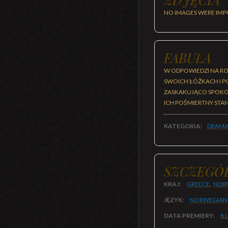
NO IMAGES WERE IMP
FABUŁA
W ODPOWIEDZI NA RO
SWOICH ŁÓŻKACH I PO
ZASKAKUJĄCO SPOKOJ
ICH POŚMIERTNY STA
KATEGORIA:
DRAMA
SZCZEGÓ
KRAJ:
GREECE
,
NOR
JĘZYK:
NORWEGIAN
DATA PREMIERY:
8 