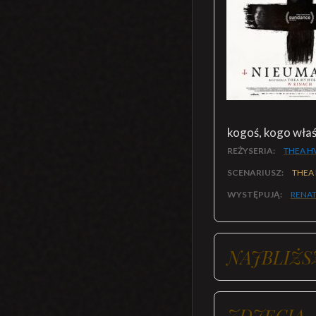
kogoś, kogo wła
REŻYSERIA:
THEA H
SCENARIUSZ:
THEA 
WYSTĘPUJĄ:
RENAT
NAJBLIŻS
ZDJĘCIA