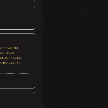
ALAKTYCZNYM
 SZUFLADY
I MODY, AŻ PO
ABSTRAKCYJNEGO