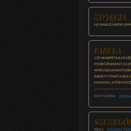
ZDJĘCIA
NO IMAGES WERE IMP
FABUŁA
CZY SKARPETKA MOŻE
PODRÓŻNIKIEM? OCZY
WYRUSZAJĄ NA PODBÓ
RAKIETY STARTUJĄCE
HUMORU, KTÓRY ROZB
KATEGORIA:
ANIMA
SZCZEGÓ
KRAJ:
POLAND
,
POR