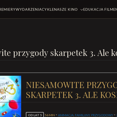
REMIERY
WYDARZENIA
CYKLE
NASZE KINO
EDUKACJA FILM
te przygody skarpetek 3. Ale 
NIESAMOWITE PRZYG
SKARPETEK 3. ALE KO
-
-
OD LAT 5
56 MIN
ANIMACJA
,
FAMILIJNY
,
PRZYGODOWY