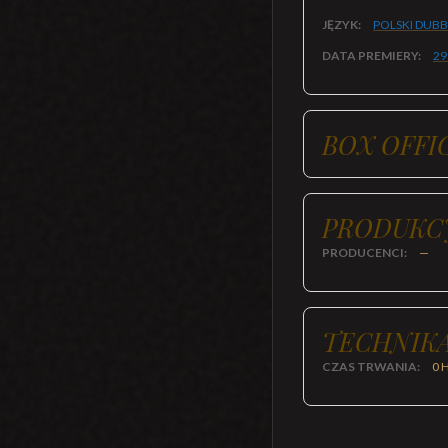
JĘZYK:
POLSKI DUB
DATA PREMIERY:
29
BOX OFFI
PRODUKC
PRODUCENCI:
—
TECHNIKA
CZAS TRWANIA:
0 