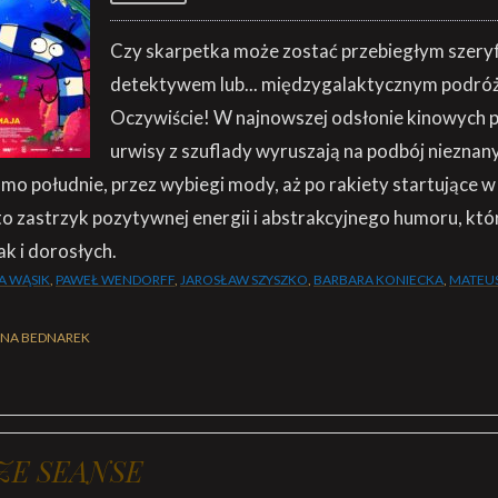
Czy skarpetka może zostać przebiegłym szery
detektywem lub... międzygalaktycznym podró
Oczywiście! W najnowszej odsłonie kinowych 
urwisy z szuflady wyruszają na podbój nieznan
o południe, przez wybiegi mody, aż po rakiety startujące w
o zastrzyk pozytywnej energii i abstrakcyjnego humoru, któ
ak i dorosłych.
A WĄSIK
,
PAWEŁ WENDORFF
,
JAROSŁAW SZYSZKO
,
BARBARA KONIECKA
,
MATEUS
YNA BEDNAREK
ZE SEANSE