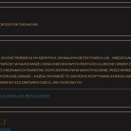
ORTED FOR THIS MOVIE.
 ZOSTAĆ PRZEBIEGŁYM SZERYFEM, GENIALNYM DETEKTYWEM LUB... MIĘDZYG
WIŚCIE! W NAJNOWSZEJ ODSŁONIE KINOWYCH PRZYGÓD ULUBIONE URWISY Z
J NIEZNANYCH ŚWIATÓW. OD POJEDYNKÓW W SAMO POŁUDNIE, PRZEZ WYBIEG
 W STRONĘ GWIAZD – KAŻDA OPOWIEŚĆ TO ZASTRZYK POZYTYWNEJ ENERGII I 
AWI DO ŁEZ ZARÓWNO DZIECI, JAK I DOROSŁYCH.
CJA
,
FAMILIJNY
,
PRZYGODOWY
ŁY
TUGAL