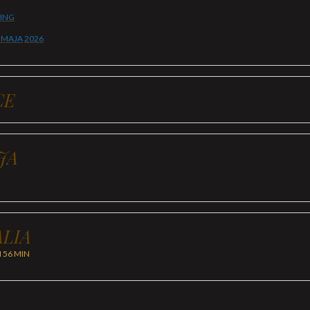
BING
 MAJA
2026
CE
JA
LIA
H 56 MIN