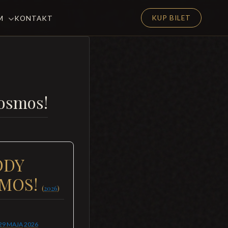
KUP BILET
EM
KONTAKT
kosmos!
ODY
SMOS!
(
2026
)
29 MAJA
2026