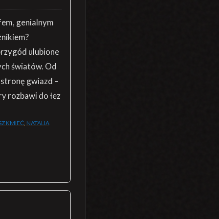
fem, genialnym
żnikiem?
przygód ulubione
ych światów. Od
 stronę gwiazd –
ry rozbawi do łez
Z KMIEĆ
,
NATALIA