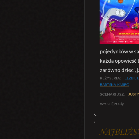
pojedynków w sam
każda opowieść t
zarówno dzieci, j
REŻYSERIA:
ELŻBIET
BARTSKA-KMIEĆ
SCENARIUSZ:
JUST
WYSTĘPUJĄ:
-
NAJBLIŻS