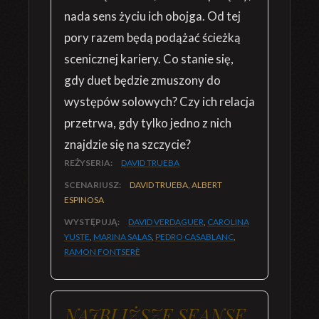
nada sens życiu ich obojga. Od tej
pory razem będą podążać ścieżką
scenicznej kariery. Co stanie się,
gdy duet będzie zmuszony do
występów solowych? Czy ich relacja
przetrwa, gdy tylko jedno z nich
znajdzie się na szczycie?
REŻYSERIA:
DAVID TRUEBA
SCENARIUSZ:
DAVID TRUEBA, ALBERT
ESPINOSA
WYSTĘPUJĄ:
DAVID VERDAGUER
,
CAROLINA
YUSTE
,
MARINA SALAS
,
PEDRO CASABLANC
,
RAMON FONTSERÈ
NAJBLIŻSZE SEANSE