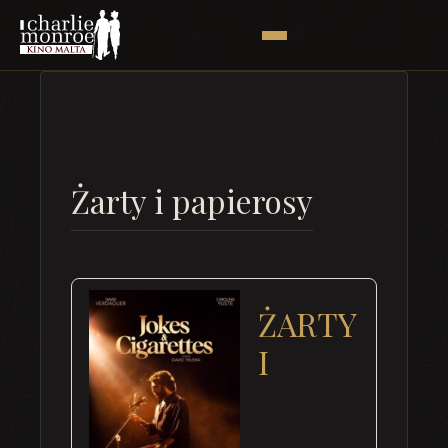
Żarty i papierosy
ŻARTY
I