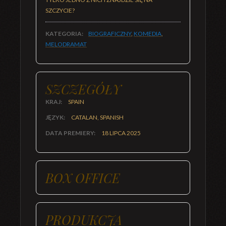
SZCZYCIE?
KATEGORIA:
BIOGRAFICZNY
,
KOMEDIA
,
MELODRAMAT
SZCZEGÓŁY
KRAJ:
SPAIN
JĘZYK:
CATALAN, SPANISH
DATA PREMIERY:
18 LIPCA 2025
BOX OFFICE
PRODUKCJA