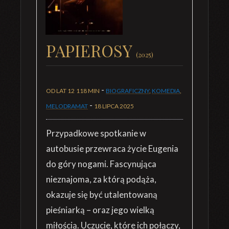
PAPIEROSY
(2025)
-
OD LAT 12
118 MIN
BIOGRAFICZNY
,
KOMEDIA
,
-
MELODRAMAT
18 LIPCA 2025
Przypadkowe spotkanie w
autobusie przewraca życie Eugenia
do góry nogami. Fascynująca
nieznajoma, za którą podąża,
okazuje się być utalentowaną
pieśniarką – oraz jego wielką
miłością. Uczucie, które ich połączy,