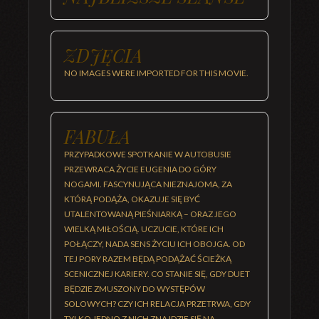
ZDJĘCIA
NO IMAGES WERE IMPORTED FOR THIS MOVIE.
FABUŁA
PRZYPADKOWE SPOTKANIE W AUTOBUSIE
PRZEWRACA ŻYCIE EUGENIA DO GÓRY
NOGAMI. FASCYNUJĄCA NIEZNAJOMA, ZA
KTÓRĄ PODĄŻA, OKAZUJE SIĘ BYĆ
UTALENTOWANĄ PIEŚNIARKĄ – ORAZ JEGO
WIELKĄ MIŁOŚCIĄ. UCZUCIE, KTÓRE ICH
POŁĄCZY, NADA SENS ŻYCIU ICH OBOJGA. OD
TEJ PORY RAZEM BĘDĄ PODĄŻAĆ ŚCIEŻKĄ
SCENICZNEJ KARIERY. CO STANIE SIĘ, GDY DUET
BĘDZIE ZMUSZONY DO WYSTĘPÓW
SOLOWYCH? CZY ICH RELACJA PRZETRWA, GDY
TYLKO JEDNO Z NICH ZNAJDZIE SIĘ NA