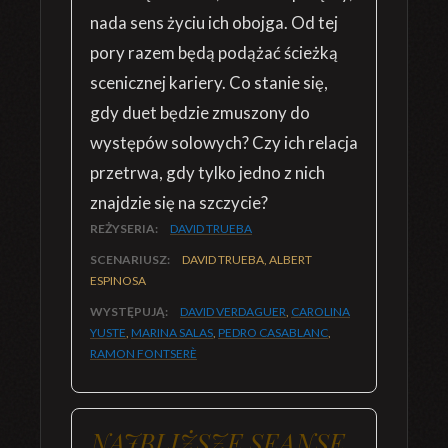
nada sens życiu ich obojga. Od tej
pory razem będą podążać ścieżką
scenicznej kariery. Co stanie się,
gdy duet będzie zmuszony do
występów solowych? Czy ich relacja
przetrwa, gdy tylko jedno z nich
znajdzie się na szczycie?
REŻYSERIA:
DAVID TRUEBA
SCENARIUSZ:
DAVID TRUEBA, ALBERT
ESPINOSA
WYSTĘPUJĄ:
DAVID VERDAGUER
,
CAROLINA
YUSTE
,
MARINA SALAS
,
PEDRO CASABLANC
,
RAMON FONTSERÈ
NAJBLIŻSZE SEANSE