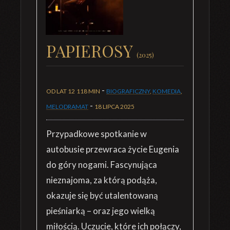
PAPIEROSY
(2025)
-
OD LAT 12
118 MIN
BIOGRAFICZNY
,
KOMEDIA
,
-
MELODRAMAT
18 LIPCA 2025
Przypadkowe spotkanie w
autobusie przewraca życie Eugenia
do góry nogami. Fascynująca
nieznajoma, za którą podąża,
okazuje się być utalentowaną
pieśniarką – oraz jego wielką
miłością. Uczucie, które ich połączy,