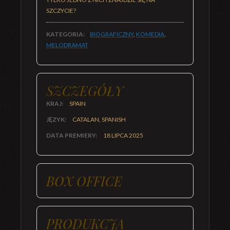
SZCZYCIE?
KATEGORIA:
BIOGRAFICZNY
,
KOMEDIA
,
MELODRAMAT
SZCZEGÓŁY
KRAJ:
SPAIN
JĘZYK:
CATALAN, SPANISH
DATA PREMIERY:
18 LIPCA 2025
BOX OFFICE
PRODUKCJA