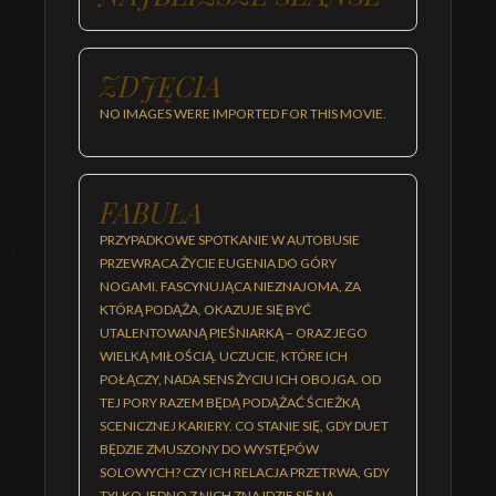
ZDJĘCIA
NO IMAGES WERE IMPORTED FOR THIS MOVIE.
FABUŁA
PRZYPADKOWE SPOTKANIE W AUTOBUSIE
PRZEWRACA ŻYCIE EUGENIA DO GÓRY
NOGAMI. FASCYNUJĄCA NIEZNAJOMA, ZA
KTÓRĄ PODĄŻA, OKAZUJE SIĘ BYĆ
UTALENTOWANĄ PIEŚNIARKĄ – ORAZ JEGO
WIELKĄ MIŁOŚCIĄ. UCZUCIE, KTÓRE ICH
POŁĄCZY, NADA SENS ŻYCIU ICH OBOJGA. OD
TEJ PORY RAZEM BĘDĄ PODĄŻAĆ ŚCIEŻKĄ
SCENICZNEJ KARIERY. CO STANIE SIĘ, GDY DUET
BĘDZIE ZMUSZONY DO WYSTĘPÓW
SOLOWYCH? CZY ICH RELACJA PRZETRWA, GDY
TYLKO JEDNO Z NICH ZNAJDZIE SIĘ NA