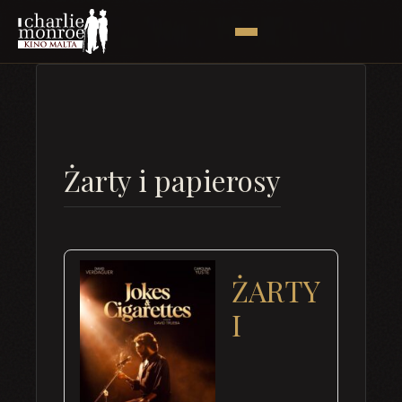
Żarty i papierosy
ŻARTY
I