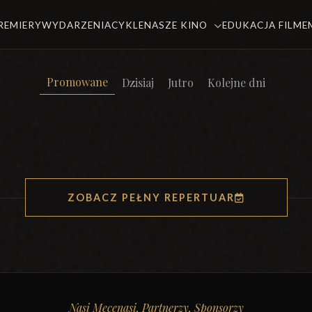
REMIERY
WYDARZENIA
CYKLE
NASZE KINO
EDUKACJA FILM
Promowane
Dzisiaj
Jutro
Kolejne dni
ZOBACZ PEŁNY REPERTUAR
Nasi Mecenasi, Partnerzy, Sponsorzy